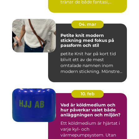
tränar de både fantasi,
finmoto...
04. mar
Petite knit modern
stickning med fokus på
passform och stil
petite Knit har på kort tid
blivit ett av de mest
omtalade namnen inom
modern stickning. Mönstren
sy...
10. feb
Vad är köldmedium och
hur påverkar valet både
anläggningen och miljön?
Ett köldmedium är hjärtat i
varje kyl- och
värmepumpsystem. Utan