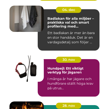
04. dec
Badlakan för alla miljöer –
praktiska val och smart
profilering med
profilkläder
Ett badlakan är mer än bara
en stor handduk. Det är en
vardagsdetalj som följer ...
30. nov
Hundpejl: Ett viktigt
verktyg för jägaren
I många år har jägare och
hundförare ställt höga krav
på utrus...
28. nov