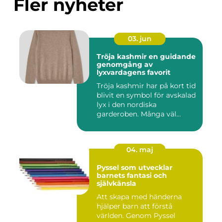
Fler nyheter
03. jun
Tröja kashmir en guidande
genomgång av
lyxvardagens favorit
Tröja kashmir har på kort tid
blivit en symbol för avskalad
lyx i den nordiska
garderoben. Många väl...
04. maj
Pyssel som utvecklar
barnets fantasi och
självkänsla
Att skapa med händerna
hjälper barn att förstå
världen. Genom Pyssel