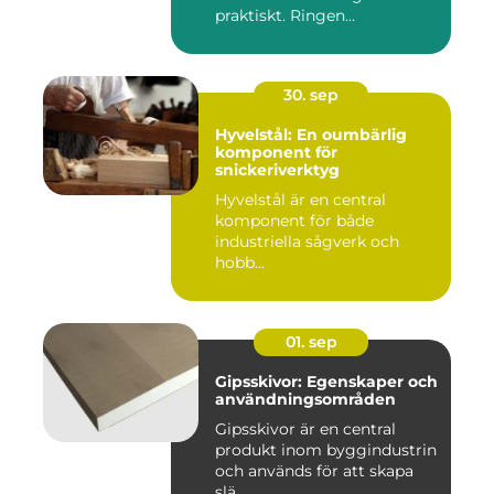
praktiskt. Ringen...
30. sep
Hyvelstål: En oumbärlig
komponent för
snickeriverktyg
Hyvelstål är en central
komponent för både
industriella sågverk och
hobb...
01. sep
Gipsskivor: Egenskaper och
användningsområden
Gipsskivor är en central
produkt inom byggindustrin
och används för att skapa
slä...