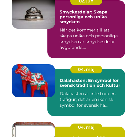
02. jun
Smyckesdelar: Skapa
personliga och unika
smycken
När det kommer till att
skapa unika och personliga
smycken är smyckesdelar
avgörande....
04. maj
Dalahästen: En symbol för
svensk tradition och kultur
Dalahästen är inte bara en
träfigur; det är en ikonisk
symbol för svensk ha...
04. maj