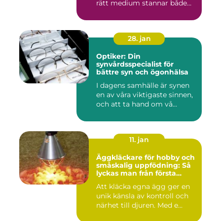
rätt medium stannar både
komfortkyl...
28. jan
Optiker: Din
synvårdsspecialist för
bättre syn och ögonhälsa
I dagens samhälle är synen
en av våra viktigaste sinnen,
och att ta hand om vå...
11. jan
Äggkläckare för hobby och
småskalig uppfödning: Så
lyckas man från första
kullen
Att kläcka egna ägg ger en
unik känsla av kontroll och
närhet till djuren. Med e...