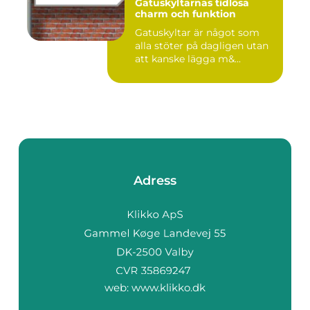
Gatuskyltarnas tidlösa
charm och funktion
Gatuskyltar är något som
alla stöter på dagligen utan
att kanske lägga m&...
Adress
web:
www.klikko.dk