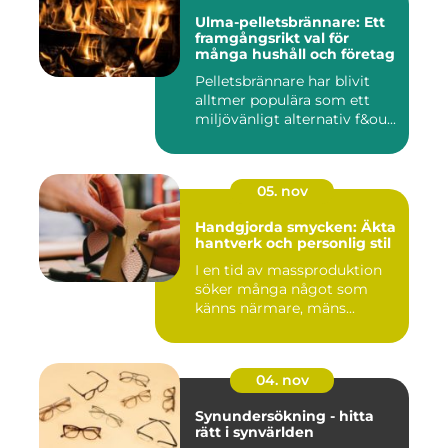
Ulma-pelletsbrännare: Ett
framgångsrikt val för
många hushåll och företag
Pelletsbrännare har blivit
alltmer populära som ett
miljövänligt alternativ f&ou...
05. nov
Handgjorda smycken: Äkta
hantverk och personlig stil
I en tid av massproduktion
söker många något som
känns närmare, mäns...
04. nov
Synundersökning - hitta
rätt i synvärlden