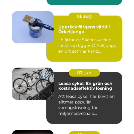
01. aug
Upptäck färgens värld i
Örkelljunga
I hjärtat av Skånes vackra
landskap ligger Örkelljunga,
en ort som är känd...
03. jun
Leasa cykel: En grön och
kostnadseffektiv lösning
Att leasa cykel har blivit en
alltmer populär
vardagslösning för
miljömedvetna o...