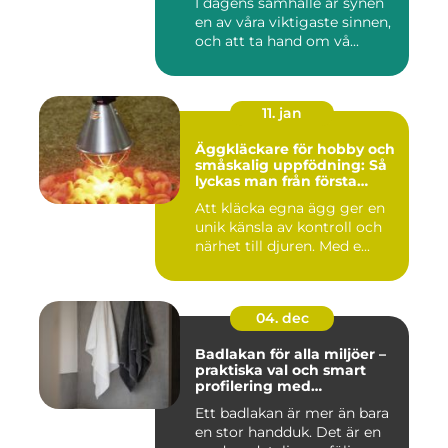
I dagens samhälle är synen
en av våra viktigaste sinnen,
och att ta hand om vå...
11. jan
Äggkläckare för hobby och
småskalig uppfödning: Så
lyckas man från första
kullen
Att kläcka egna ägg ger en
unik känsla av kontroll och
närhet till djuren. Med e...
04. dec
Badlakan för alla miljöer –
praktiska val och smart
profilering med
profilkläder
Ett badlakan är mer än bara
en stor handduk. Det är en