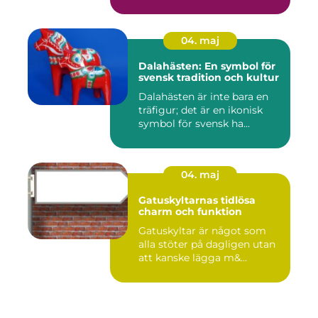
04. maj
Dalahästen: En symbol för
svensk tradition och kultur
Dalahästen är inte bara en
träfigur; det är en ikonisk
symbol för svensk ha...
04. maj
Gatuskyltarnas tidlösa
charm och funktion
Gatuskyltar är något som
alla stöter på dagligen utan
att kanske lägga m&...