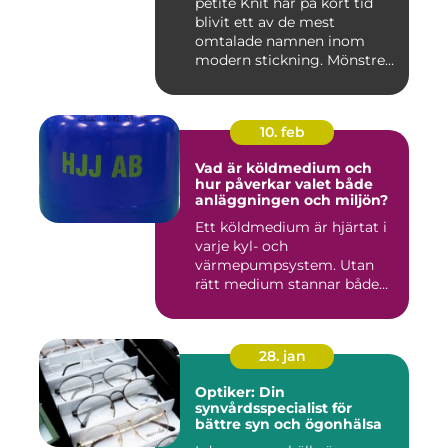
petite Knit har på kort tid
blivit ett av de mest
omtalade namnen inom
modern stickning. Mönstren
sy...
10. feb
Vad är köldmedium och
hur påverkar valet både
anläggningen och miljön?
Ett köldmedium är hjärtat i
varje kyl- och
värmepumpsystem. Utan
rätt medium stannar både
komfortkyl...
28. jan
Optiker: Din
synvårdsspecialist för
bättre syn och ögonhälsa