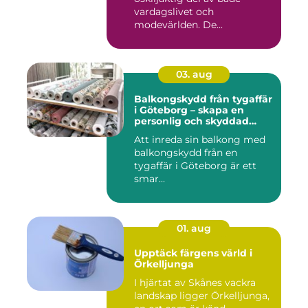
vardagslivet och
modevärlden. De...
03. aug
Balkongskydd från tygaffär
i Göteborg – skapa en
personlig och skyddad
uteplats
Att inreda sin balkong med
balkongskydd från en
tygaffär i Göteborg är ett
smar...
01. aug
Upptäck färgens värld i
Örkelljunga
I hjärtat av Skånes vackra
landskap ligger Örkelljunga,