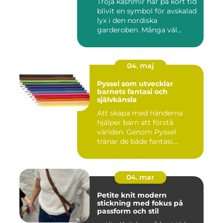
Tröja kashmir har på kort tid
blivit en symbol för avskalad
lyx i den nordiska
garderoben. Många väl...
04. maj
Pyssel som utvecklar
barnets fantasi och
självkänsla
Att skapa med händerna
hjälper barn att förstå
världen. Genom Pyssel
tränar de både fantasi,
finmoto...
04. mar
Petite knit modern
stickning med fokus på
passform och stil