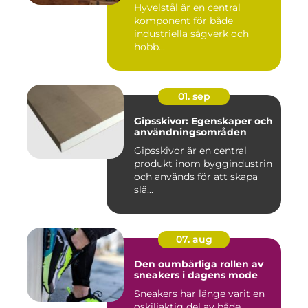
Hyvelstål är en central
komponent för både
industriella sågverk och
hobb...
01. sep
Gipsskivor: Egenskaper och
användningsområden
Gipsskivor är en central
produkt inom byggindustrin
och används för att skapa
slä...
07. aug
Den oumbärliga rollen av
sneakers i dagens mode
Sneakers har länge varit en
oskiljaktig del av både