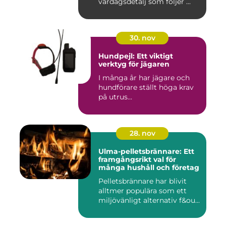
vardagsdetalj som följer ...
30. nov
Hundpejl: Ett viktigt
verktyg för jägaren
I många år har jägare och
hundförare ställt höga krav
på utrus...
28. nov
Ulma-pelletsbrännare: Ett
framgångsrikt val för
många hushåll och företag
Pelletsbrännare har blivit
alltmer populära som ett
miljövänligt alternativ f&ou...