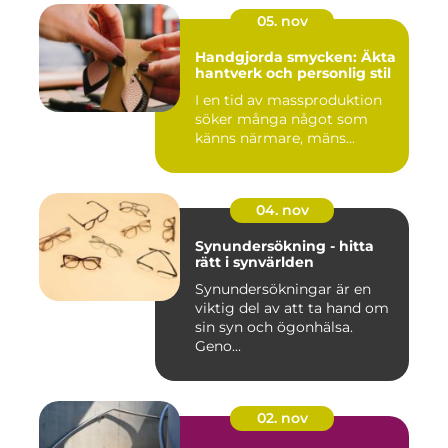
05. nov
Handgjorda smycken: Äkta
hantverk och personlig stil
I en tid av massproduktion
söker många något som
känns närmare, mäns...
04. nov
Synundersökning - hitta
rätt i synvärlden
Synundersökningar är en
viktig del av att ta hand om
sin syn och ögonhälsa.
Geno...
02. nov