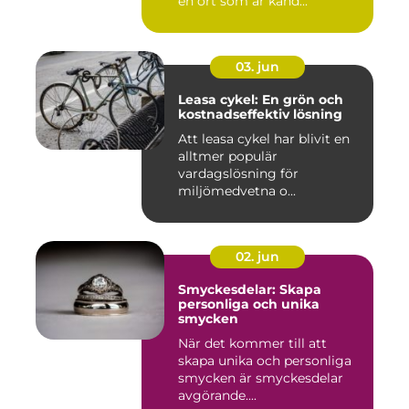
en ort som är känd...
03. jun
Leasa cykel: En grön och
kostnadseffektiv lösning
Att leasa cykel har blivit en
alltmer populär
vardagslösning för
miljömedvetna o...
02. jun
Smyckesdelar: Skapa
personliga och unika
smycken
När det kommer till att
skapa unika och personliga
smycken är smyckesdelar
avgörande....