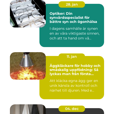
28. jan
Optiker: Din
synvårdsspecialist för
bättre syn och ögonhälsa
I dagens samhälle är synen
en av våra viktigaste sinnen,
och att ta hand om vå...
11. jan
Äggkläckare för hobby och
småskalig uppfödning: Så
lyckas man från första
kullen
Att kläcka egna ägg ger en
unik känsla av kontroll och
närhet till djuren. Med e...
04. dec