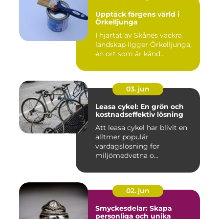
Upptäck färgens värld i
Örkelljunga
I hjärtat av Skånes vackra
landskap ligger Örkelljunga,
en ort som är känd...
03. jun
Leasa cykel: En grön och
kostnadseffektiv lösning
Att leasa cykel har blivit en
alltmer populär
vardagslösning för
miljömedvetna o...
02. jun
Smyckesdelar: Skapa
personliga och unika