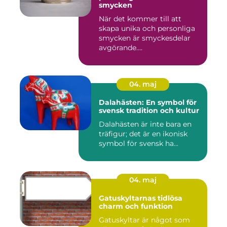
smycken
När det kommer till att
skapa unika och personliga
smycken är smyckesdelar
avgörande....
04. maj
Dalahästen: En symbol för
svensk tradition och kultur
Dalahästen är inte bara en
träfigur; det är en ikonisk
symbol för svensk ha...
04. maj
Gatuskyltarnas tidlösa
charm och funktion
Gatuskyltar är något som