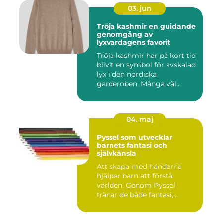
03. jun
Tröja kashmir en guidande
genomgång av
lyxvardagens favorit
Tröja kashmir har på kort tid
blivit en symbol för avskalad
lyx i den nordiska
garderoben. Många väl...
04. maj
Pyssel som utvecklar
barnets fantasi och
självkänsla
Att skapa med händerna
hjälper barn att förstå
världen. Genom Pyssel
tränar de både fantasi,
finmoto...