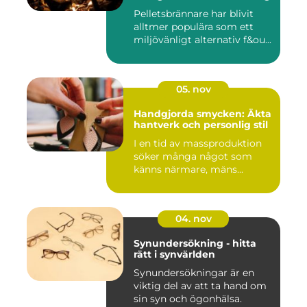
Pelletsbrännare har blivit
alltmer populära som ett
miljövänligt alternativ f&ou...
05. nov
Handgjorda smycken: Äkta
hantverk och personlig stil
I en tid av massproduktion
söker många något som
känns närmare, mäns...
04. nov
Synundersökning - hitta
rätt i synvärlden
Synundersökningar är en
viktig del av att ta hand om
sin syn och ögonhälsa.