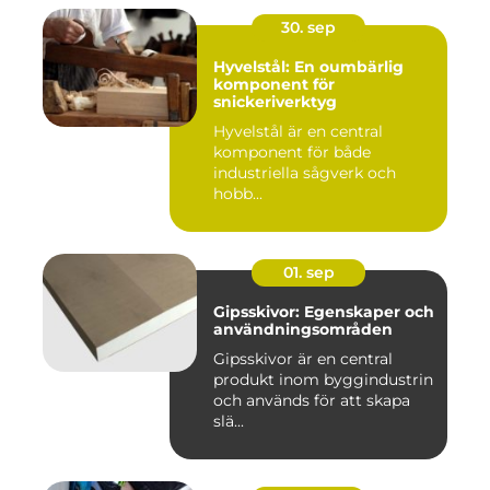
30. sep
Hyvelstål: En oumbärlig
komponent för
snickeriverktyg
Hyvelstål är en central
komponent för både
industriella sågverk och
hobb...
01. sep
Gipsskivor: Egenskaper och
användningsområden
Gipsskivor är en central
produkt inom byggindustrin
och används för att skapa
slä...