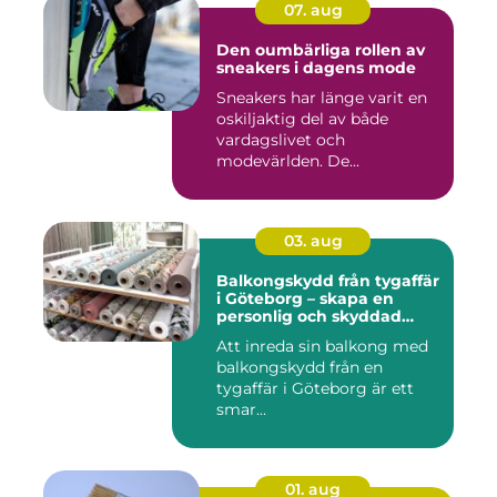
07. aug
Den oumbärliga rollen av
sneakers i dagens mode
Sneakers har länge varit en
oskiljaktig del av både
vardagslivet och
modevärlden. De...
03. aug
Balkongskydd från tygaffär
i Göteborg – skapa en
personlig och skyddad
uteplats
Att inreda sin balkong med
balkongskydd från en
tygaffär i Göteborg är ett
smar...
01. aug