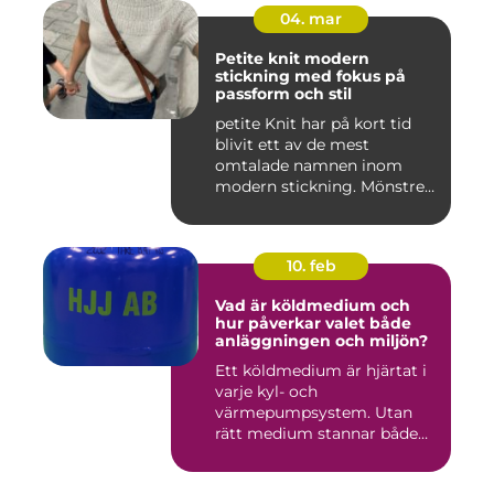
04. mar
Petite knit modern
stickning med fokus på
passform och stil
petite Knit har på kort tid
blivit ett av de mest
omtalade namnen inom
modern stickning. Mönstren
sy...
10. feb
Vad är köldmedium och
hur påverkar valet både
anläggningen och miljön?
Ett köldmedium är hjärtat i
varje kyl- och
värmepumpsystem. Utan
rätt medium stannar både
komfortkyl...