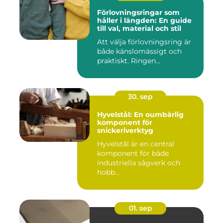
Förlovningsringar som
håller i längden: En guide
till val, material och stil
Att välja förlovningsring är
både känslomässigt och
praktiskt. Ringen...
30. sep
Hyvelstål: En oumbärlig
komponent för
snickeriverktyg
Hyvelstål är en central
komponent för både
industriella sågverk och
hobb...
01. sep