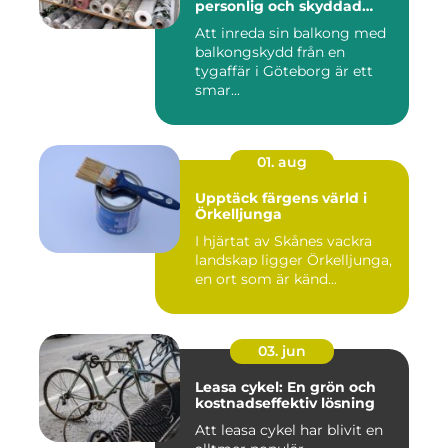
personlig och skyddad
uteplats
Att inreda sin balkong med
balkongskydd från en
tygaffär i Göteborg är ett
smar...
01. aug
Upptäck färgens värld i
Örkelljunga
I hjärtat av Skånes vackra
landskap ligger Örkelljunga,
en ort som är känd...
03. jun
Leasa cykel: En grön och
kostnadseffektiv lösning
Att leasa cykel har blivit en