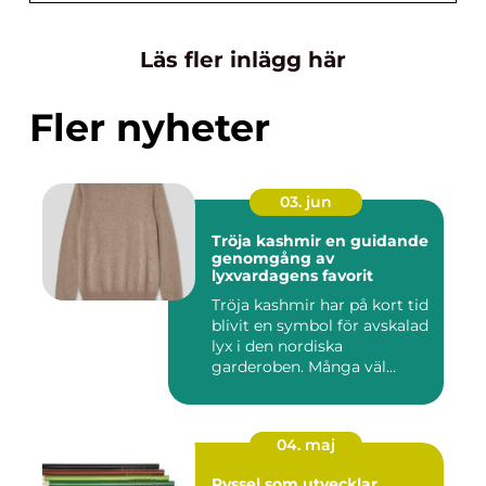
Läs fler inlägg här
Fler nyheter
03. jun
Tröja kashmir en guidande
genomgång av
lyxvardagens favorit
Tröja kashmir har på kort tid
blivit en symbol för avskalad
lyx i den nordiska
garderoben. Många väl...
04. maj
Pyssel som utvecklar