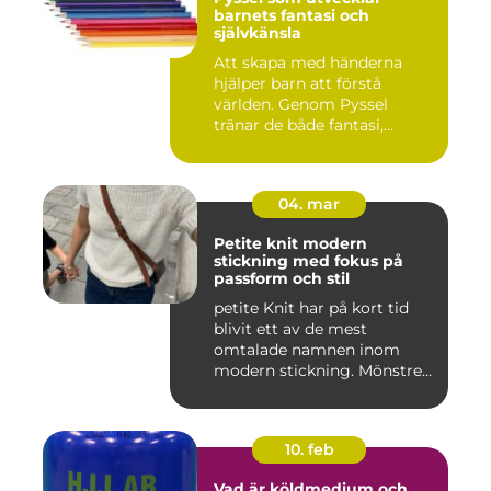
barnets fantasi och
självkänsla
Att skapa med händerna
hjälper barn att förstå
världen. Genom Pyssel
tränar de både fantasi,
finmoto...
04. mar
Petite knit modern
stickning med fokus på
passform och stil
petite Knit har på kort tid
blivit ett av de mest
omtalade namnen inom
modern stickning. Mönstren
sy...
10. feb
Vad är köldmedium och