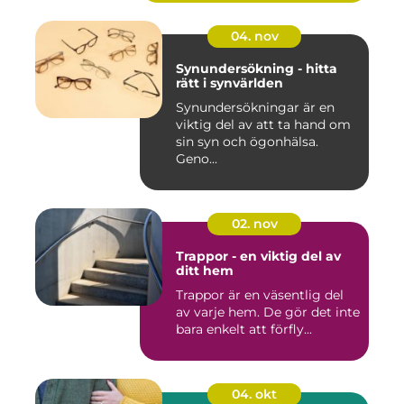
04. nov
Synundersökning - hitta
rätt i synvärlden
Synundersökningar är en
viktig del av att ta hand om
sin syn och ögonhälsa.
Geno...
02. nov
Trappor - en viktig del av
ditt hem
Trappor är en väsentlig del
av varje hem. De gör det inte
bara enkelt att förfly...
04. okt