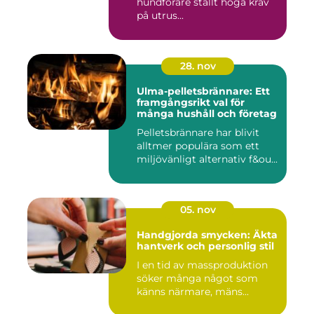
hundförare ställt höga krav
på utrus...
28. nov
Ulma-pelletsbrännare: Ett
framgångsrikt val för
många hushåll och företag
Pelletsbrännare har blivit
alltmer populära som ett
miljövänligt alternativ f&ou...
05. nov
Handgjorda smycken: Äkta
hantverk och personlig stil
I en tid av massproduktion
söker många något som
känns närmare, mäns...