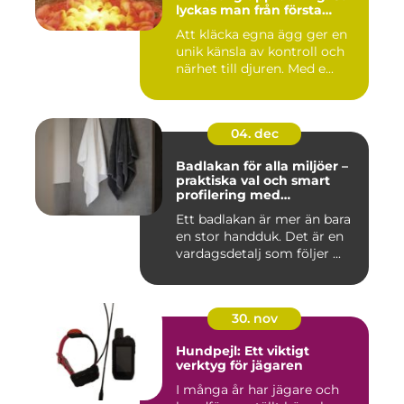
lyckas man från första
kullen
Att kläcka egna ägg ger en
unik känsla av kontroll och
närhet till djuren. Med e...
04. dec
Badlakan för alla miljöer –
praktiska val och smart
profilering med
profilkläder
Ett badlakan är mer än bara
en stor handduk. Det är en
vardagsdetalj som följer ...
30. nov
Hundpejl: Ett viktigt
verktyg för jägaren
I många år har jägare och