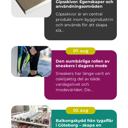
Gipsskivor: Egenskaper och
användningsområden
Gipsskivor är en central
produkt inom byggindustrin
och används för att skapa
slä...
07. aug
Den oumbärliga rollen av
sneakers i dagens mode
Sneakers har länge varit en
oskiljaktig del av både
vardagslivet och
modevärlden. De...
03. aug
Balkongskydd från tygaffär
i Göteborg – skapa en