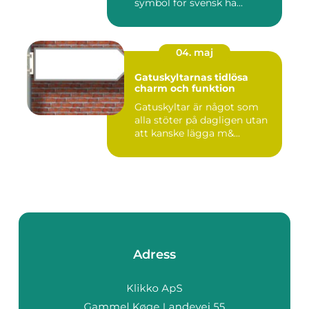
symbol för svensk ha...
04. maj
Gatuskyltarnas tidlösa
charm och funktion
Gatuskyltar är något som
alla stöter på dagligen utan
att kanske lägga m&...
Adress