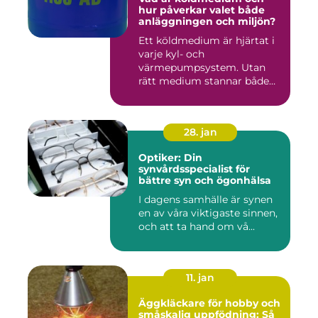
hur påverkar valet både
anläggningen och miljön?
Ett köldmedium är hjärtat i
varje kyl- och
värmepumpsystem. Utan
rätt medium stannar både
komfortkyl...
28. jan
Optiker: Din
synvårdsspecialist för
bättre syn och ögonhälsa
I dagens samhälle är synen
en av våra viktigaste sinnen,
och att ta hand om vå...
11. jan
Äggkläckare för hobby och
småskalig uppfödning: Så