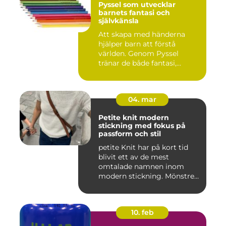
Pyssel som utvecklar
barnets fantasi och
självkänsla
Att skapa med händerna
hjälper barn att förstå
världen. Genom Pyssel
tränar de både fantasi,
finmoto...
04. mar
Petite knit modern
stickning med fokus på
passform och stil
petite Knit har på kort tid
blivit ett av de mest
omtalade namnen inom
modern stickning. Mönstren
sy...
10. feb