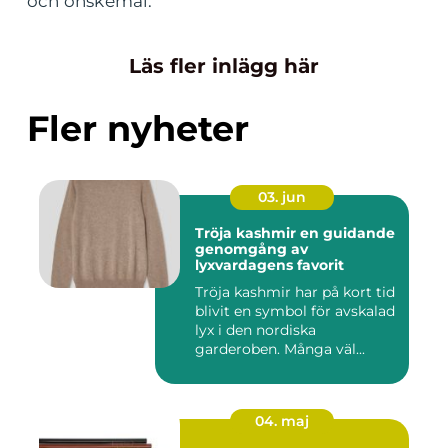
och önskemål.
Läs fler inlägg här
Fler nyheter
03. jun
Tröja kashmir en guidande
genomgång av
lyxvardagens favorit
Tröja kashmir har på kort tid
blivit en symbol för avskalad
lyx i den nordiska
garderoben. Många väl...
04. maj