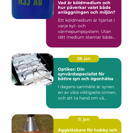
Vad är köldmedium och
hur påverkar valet både
anläggningen och miljön?
Ett köldmedium är hjärtat i
varje kyl- och
värmepumpsystem. Utan
rätt medium stannar både
komfortkyl...
28. jan
Optiker: Din
synvårdsspecialist för
bättre syn och ögonhälsa
I dagens samhälle är synen
en av våra viktigaste sinnen,
och att ta hand om vå...
11. jan
Äggkläckare för hobby och