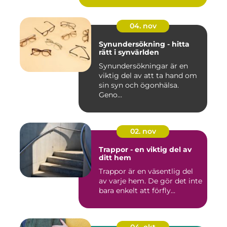
04. nov
Synundersökning - hitta
rätt i synvärlden
Synundersökningar är en
viktig del av att ta hand om
sin syn och ögonhälsa.
Geno...
02. nov
Trappor - en viktig del av
ditt hem
Trappor är en väsentlig del
av varje hem. De gör det inte
bara enkelt att förfly...
04. okt