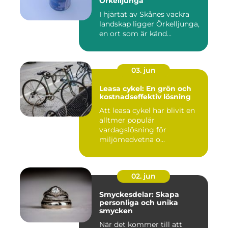
Örkelljunga
I hjärtat av Skånes vackra
landskap ligger Örkelljunga,
en ort som är känd...
03. jun
Leasa cykel: En grön och
kostnadseffektiv lösning
Att leasa cykel har blivit en
alltmer populär
vardagslösning för
miljömedvetna o...
02. jun
Smyckesdelar: Skapa
personliga och unika
smycken
När det kommer till att