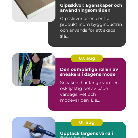
Gipsskivor: Egenskaper och
användningsområden
Gipsskivor är en central
produkt inom byggindustrin
och används för att skapa
slä...
07. aug
Den oumbärliga rollen av
sneakers i dagens mode
Sneakers har länge varit en
oskiljaktig del av både
vardagslivet och
modevärlden. De...
01. aug
Upptäck färgens värld i