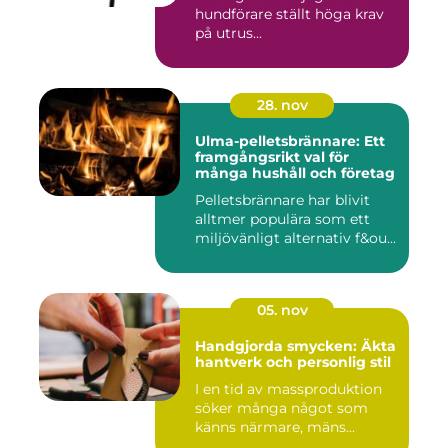
hundförare ställt höga krav
på utrus...
28. nov
Ulma-pelletsbrännare: Ett
framgångsrikt val för
många hushåll och företag
Pelletsbrännare har blivit
alltmer populära som ett
miljövänligt alternativ f&ou...
05. nov
Handgjorda smycken: Äkta
hantverk och personlig stil
I en tid av massproduktion
söker många något som
känns närmare, mäns...