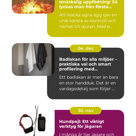
småskalig uppfödning: Så
lyckas man från första
kullen
Att kläcka egna ägg ger en
unik känsla av kontroll och
närhet till djuren. Med e...
04. dec
Badlakan för alla miljöer –
praktiska val och smart
profilering med
profilkläder
Ett badlakan är mer än bara
en stor handduk. Det är en
vardagsdetalj som följer ...
30. nov
Hundpejl: Ett viktigt
verktyg för jägaren
I många år har jägare och