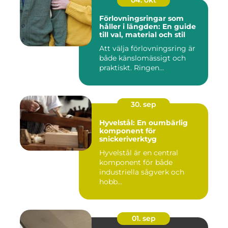
Förlovningsringar som
håller i längden: En guide
till val, material och stil
Att välja förlovningsring är
både känslomässigt och
praktiskt. Ringen...
30. sep
Hyvelstål: En oumbärlig
komponent för
snickeriverktyg
Hyvelstål är en central
komponent för både
industriella sågverk och
hobb...
01. sep