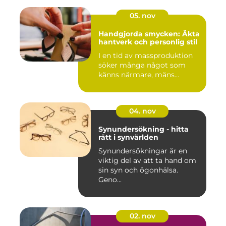
05. nov
Handgjorda smycken: Äkta
hantverk och personlig stil
I en tid av massproduktion
söker många något som
känns närmare, mäns...
04. nov
Synundersökning - hitta
rätt i synvärlden
Synundersökningar är en
viktig del av att ta hand om
sin syn och ögonhälsa.
Geno...
02. nov