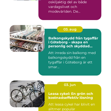
oskiljaktig del av både
vardagslivet och
modevärlden. De...
03. aug
Balkongskydd från tygaffär
i Göteborg – skapa en
personlig och skyddad
uteplats
Att inreda sin balkong med
balkongskydd från en
tygaffär i Göteborg är ett
smar...
03. jun
Leasa cykel: En grön och
kostnadseffektiv lösning
Att leasa cykel har blivit en
alltmer populär