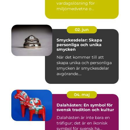
vardagslösning för
miljömedvetna o...
02. jun
Smyckesdelar: Skapa
personliga och unika
smycken
När det kommer till att
skapa unika och personliga
smycken är smyckesdelar
avgörande....
04. maj
Dalahästen: En symbol för
svensk tradition och kultur
Dalahästen är inte bara en
träfigur; det är en ikonisk
symbol för svensk ha...