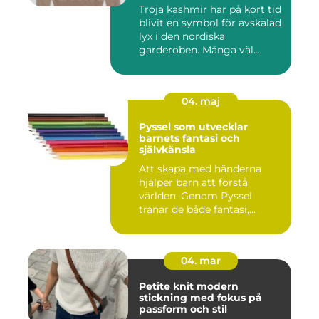
Tröja kashmir har på kort tid
blivit en symbol för avskalad
lyx i den nordiska
garderoben. Många väl...
04. maj
Pyssel som utvecklar
barnets fantasi och
självkänsla
Att skapa med händerna
hjälper barn att förstå
världen. Genom Pyssel
tränar de både fantasi,
finmoto...
04. mar
Petite knit modern
stickning med fokus på
passform och stil