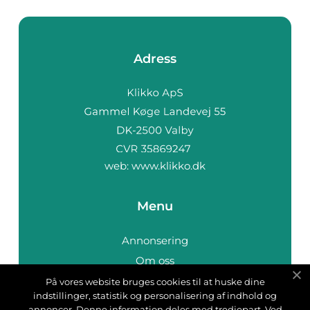
Adress
web:
www.klikko.dk
Menu
Annonsering
Om oss
Cookies
På vores website bruges cookies til at huske dine
indstillinger, statistik og personalisering af indhold og
Kontakta oss
annoncer. Denne information deles med tredjepart. Ved