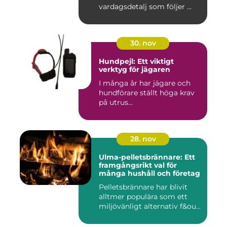
vardagsdetalj som följer ...
30. nov
Hundpejl: Ett viktigt
verktyg för jägaren
I många år har jägare och
hundförare ställt höga krav
på utrus...
28. nov
Ulma-pelletsbrännare: Ett
framgångsrikt val för
många hushåll och företag
Pelletsbrännare har blivit
alltmer populära som ett
miljövänligt alternativ f&ou...