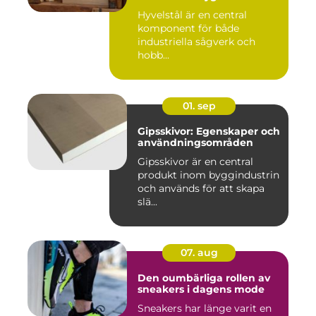
Hyvelstål är en central
komponent för både
industriella sågverk och
hobb...
01. sep
Gipsskivor: Egenskaper och
användningsområden
Gipsskivor är en central
produkt inom byggindustrin
och används för att skapa
slä...
07. aug
Den oumbärliga rollen av
sneakers i dagens mode
Sneakers har länge varit en