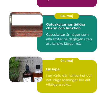
04. maj
Gatuskyltarnas tidlösa
charm och funktion
Gatuskyltar är något som
alla stöter på dagligen utan
att kanske lägga m&...
04. maj
Linsåpa
I en värld där hållbarhet och
naturliga lösningar blir allt
viktigare söke...