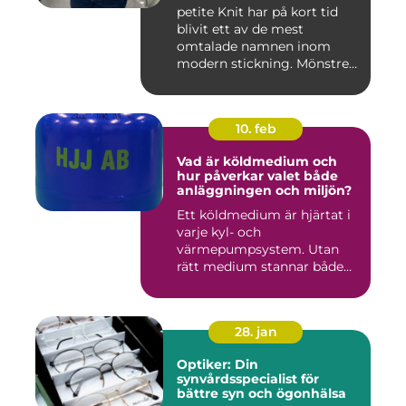
petite Knit har på kort tid
blivit ett av de mest
omtalade namnen inom
modern stickning. Mönstren
sy...
10. feb
Vad är köldmedium och
hur påverkar valet både
anläggningen och miljön?
Ett köldmedium är hjärtat i
varje kyl- och
värmepumpsystem. Utan
rätt medium stannar både
komfortkyl...
28. jan
Optiker: Din
synvårdsspecialist för
bättre syn och ögonhälsa