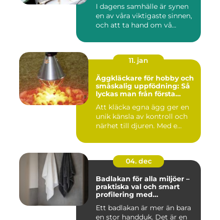
I dagens samhälle är synen
en av våra viktigaste sinnen,
och att ta hand om vå...
11. jan
Äggkläckare för hobby och
småskalig uppfödning: Så
lyckas man från första
kullen
Att kläcka egna ägg ger en
unik känsla av kontroll och
närhet till djuren. Med e...
04. dec
Badlakan för alla miljöer –
praktiska val och smart
profilering med
profilkläder
Ett badlakan är mer än bara
en stor handduk. Det är en