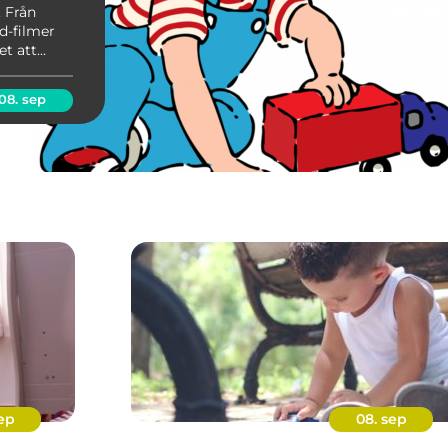
. Från
d-filmer
et att
 både barn
08. sep
ep
08. sep