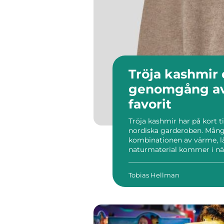
Tröja kashmir en guidande
genomgång av
favorit
Tröja kashmir har på kort ti
nordiska garderoben. Många
kombinationen av värme, l
naturmaterial kommer i när
skillnad mellan en enkel 
premiumtröja med lång livsl
Tobias Hellman