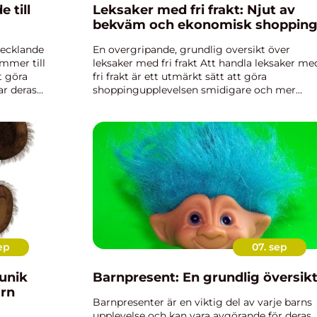
 till
Leksaker med fri frakt: Njut av
bekväm och ekonomisk shoppin
tvecklande
En overgripande, grundlig oversikt över
ommer till
leksaker med fri frakt Att handla leksaker me
t göra
fri frakt är ett utmärkt sätt att göra
ar deras
shoppingupplevelsen smidigare och mer
i ge en
ekonomisk. Genom att välja leksaker med fri
frakt behöver du inte oroa dig för extra k...
ep
07. sep
 unik
Barnpresent: En grundlig översik
arn
Barnpresenter är en viktig del av varje barns
upplevelse och kan vara avgörande för deras