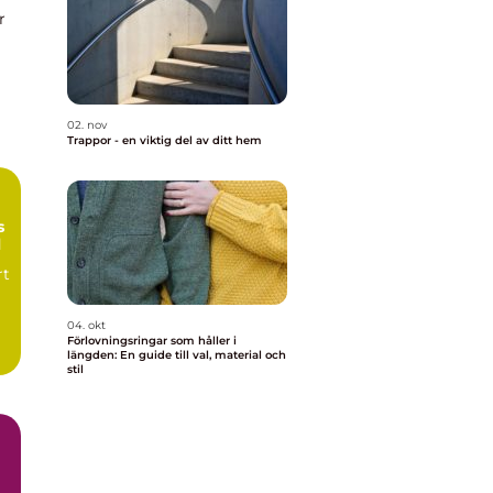
r
02. nov
Trappor - en viktig del av ditt hem
s
l
rt
04. okt
Förlovningsringar som håller i
längden: En guide till val, material och
stil