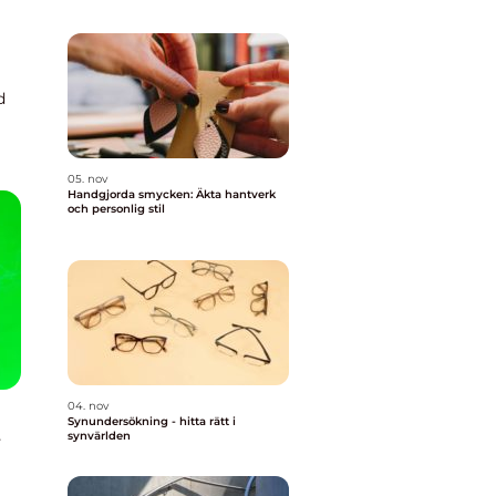
g
d
05. nov
Handgjorda smycken: Äkta hantverk
och personlig stil
04. nov
Synundersökning - hitta rätt i
t
synvärlden