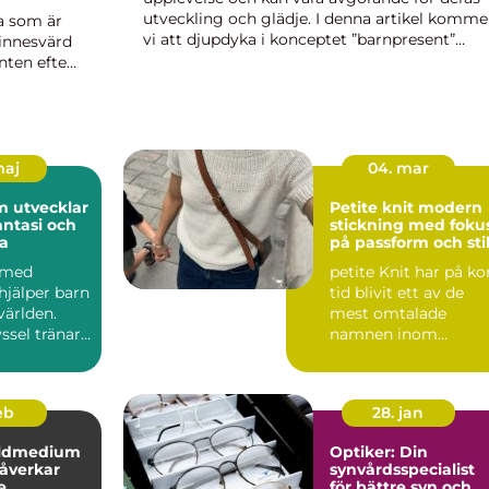
utveckling och glädje. I denna artikel komme
va som är
vi att djupdyka i konceptet ”barnpresent”
minnesvärd
genom att undersöka vilka typer som finns,
nten efter
vilka som är popu...
het blir
maj
04. mar
m utvecklar
Petite knit modern
antasi och
stickning med foku
la
på passform och sti
 med
petite Knit har på ko
hjälper barn
tid blivit ett av de
världen.
mest omtalade
sel tränar
namnen inom
ntasi,
modern stickning.
Mönstren sy...
feb
28. jan
öldmedium
Optiker: Din
åverkar
synvårdsspecialist
e
för bättre syn och