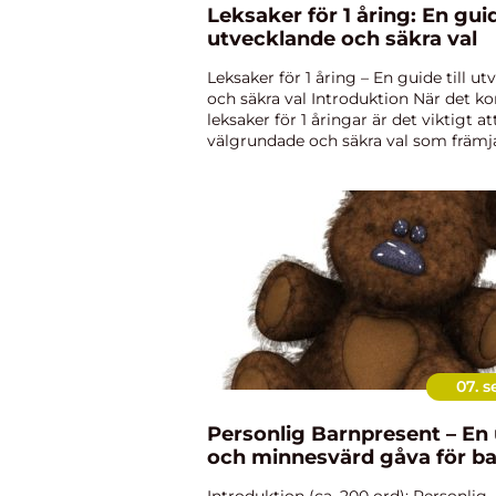
Leksaker för 1 åring: En guide
utvecklande och säkra val
Leksaker för 1 åring – En guide till u
och säkra val Introduktion När det k
leksaker för 1 åringar är det viktigt at
välgrundade och säkra val som främj
utveckling. I denna artikel kommer v
övergripande ...
07. s
Personlig Barnpresent – En
och minnesvärd gåva för b