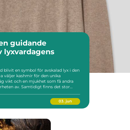
 lyxvardagens
d blivit en symbol för avskalad lyx i den
 väljer kashmir för den unika
åg vikt och en mjukhet som få andra
heten av. Samtidigt finns det stor
basmodell och en genomtänkt
ängd. Vad […]...
03. jun