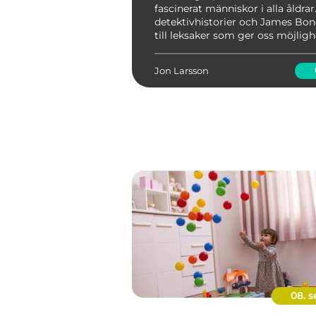
fascinerat människor i alla åldrar
detektivhistorier och James Bon
till leksaker som ger oss möjligh
känna oss som hemliga agenter,
spionleksaker är populära bland
Jon Larsson
och vuxna. I denna a...
08. s