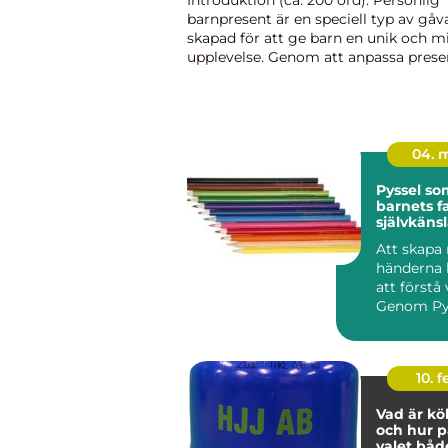
Introduktion (ca. 200 ord): Personlig
barnpresent är en speciell typ av gå
skapad för att ge barn en unik och 
upplevelse. Genom att anpassa prese
barnets intressen, ålder och personlig
den något alldeles extra. D...
04. 
Pyssel so
barnets f
självkäns
Att skapa
händerna 
att förstå 
Genom Pys
de både fa
finmoto...
10. 
Vad är k
och hur p
valet båd