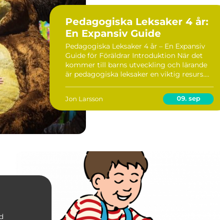
Pedagogiska Leksaker 4 år:
En Expansiv Guide
Pedagogiska Leksaker 4 år – En Expansiv
Guide för Föräldrar Introduktion När det
kommer till barns utveckling och lärande
är pedagogiska leksaker en viktig resurs.
Föräldrar och vårdnadshavare söker
ständigt efter leksaker som främjar lärande
09. sep
Jon Larsson
o...
id