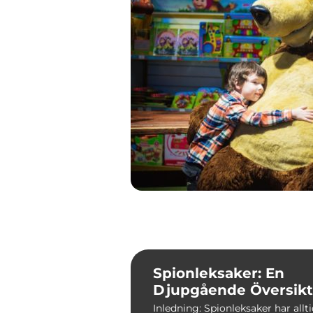
Spionleksaker: En
Djupgående Översikt
Inledning: Spionleksaker har allt