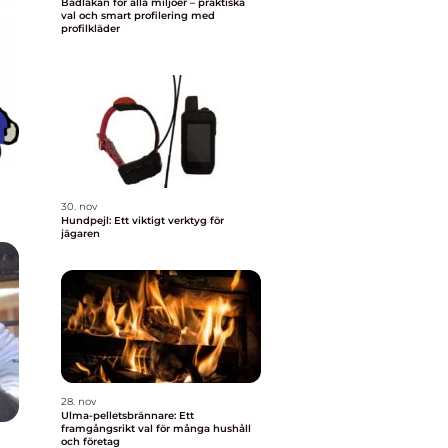
Badlakan för alla miljöer – praktiska
val och smart profilering med
profilkläder
30. nov
Hundpejl: Ett viktigt verktyg för
jägaren
28. nov
Ulma-pelletsbrännare: Ett
framgångsrikt val för många hushåll
och företag