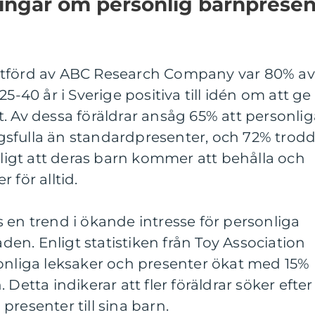
ningar om personlig barnpresen
utförd av ABC Research Company var 80% av
5-40 år i Sverige positiva till idén om att ge
. Av dessa föräldrar ansåg 65% att personlig
sfulla än standardpresenter, och 72% trod
roligt att deras barn kommer att behålla och
 för alltid.
 en trend i ökande intresse för personliga
n. Enligt statistiken från Toy Association
sonliga leksaker och presenter ökat med 15%
Detta indikerar att fler föräldrar söker efter
resenter till sina barn.