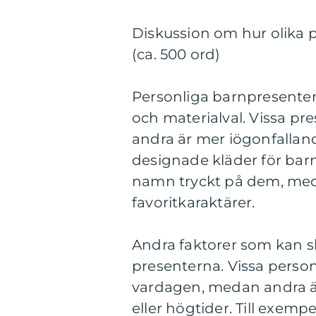
Diskussion om hur olika p
(ca. 500 ord)
Personliga barnpresenter k
och materialval. Vissa pr
andra är mer iögonfalland
designade kläder för bar
namn tryckt på dem, meda
favoritkaraktärer.
Andra faktorer som kan s
presenterna. Vissa person
vardagen, medan andra är 
eller högtider. Till exem