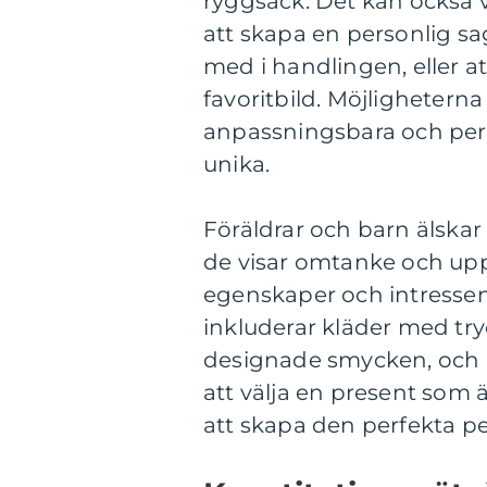
ryggsäck. Det kan också 
att skapa en personlig s
med i handlingen, eller at
favoritbild. Möjligheterna
anpassningsbara och per
unika.
Föräldrar och barn älskar
de visar omtanke och up
egenskaper och intressen
inkluderar kläder med try
designade smycken, och p
att välja en present som ä
att skapa den perfekta p