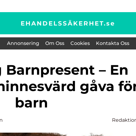
EHANDELSSÄKERHET.
se
Annonsering
Om Oss
Cookies
Kontakta Oss
minnesvärd gåva fö
barn
on
Redaktio