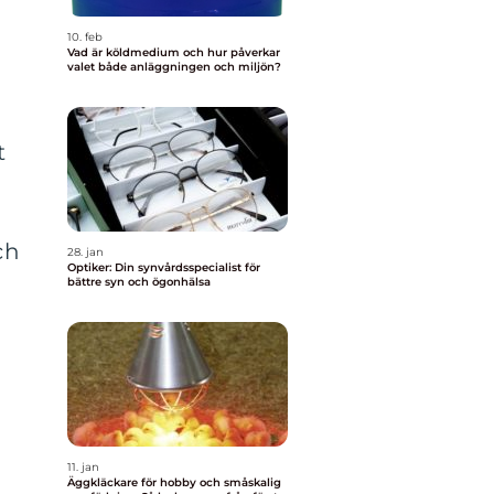
10. feb
Vad är köldmedium och hur påverkar
valet både anläggningen och miljön?
t
ch
28. jan
Optiker: Din synvårdsspecialist för
bättre syn och ögonhälsa
11. jan
Äggkläckare för hobby och småskalig