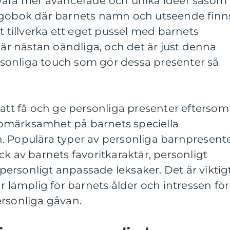
vara mer avancerade och unika idéer såsom
agobok där barnets namn och utseende finn
t tillverka ett eget pussel med barnets
 är nästan oändliga, och det är just denna
sonliga touch som gör dessa presenter så
 att få och ge personliga presenter eftersom
pmärksamhet på barnets speciella
. Populära typer av personliga barnpresent
ck av barnets favoritkaraktär, personligt
ersonligt anpassade leksaker. Det är viktig
r lämplig för barnets ålder och intressen för
ersonliga gåvan.