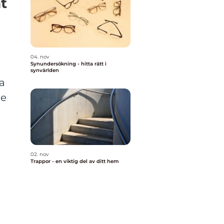
t
04. nov
Synundersökning - hitta rätt i
synvärlden
a
de
02. nov
Trappor - en viktig del av ditt hem