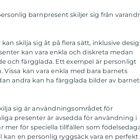
ersonlig barnpresent skiljer sig från varand
an skilja sig åt på flera sätt, inklusive desi
esenter kan vara enkla och diskreta medan
e och färgglada. Ett exempel är personligt
n. Vissa kan vara enkla med bara barnets
n andra kan ha färgglada bilder av barnet
kilja sig är användningsområdet för
liga presenter är avsedda för användning i
mer för speciella tillfällen som födelsedag
pel kan en personlig ryggsäck vara en perfekt