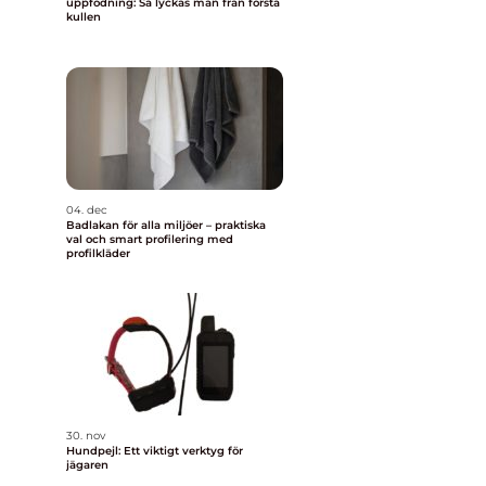
uppfödning: Så lyckas man från första
kullen
04. dec
Badlakan för alla miljöer – praktiska
val och smart profilering med
profilkläder
30. nov
Hundpejl: Ett viktigt verktyg för
jägaren