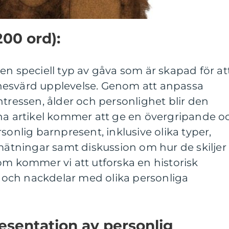
200 ord):
en speciell typ av gåva som är skapad för at
nesvärd upplevelse. Genom att anpassa
ntressen, ålder och personlighet blir den
nna artikel kommer att ge en övergripande o
sonlig barnpresent, inklusive olika typer,
 mätningar samt diskussion om hur de skiljer
om kommer vi att utforska en historisk
och nackdelar med olika personliga
esentation av personlig