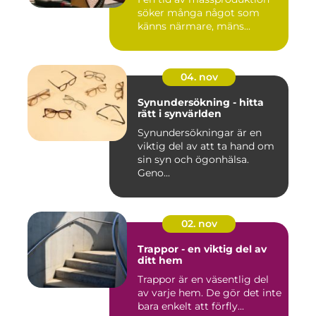
söker många något som
känns närmare, mäns...
04. nov
Synundersökning - hitta
rätt i synvärlden
Synundersökningar är en
viktig del av att ta hand om
sin syn och ögonhälsa.
Geno...
02. nov
Trappor - en viktig del av
ditt hem
Trappor är en väsentlig del
av varje hem. De gör det inte
bara enkelt att förfly...