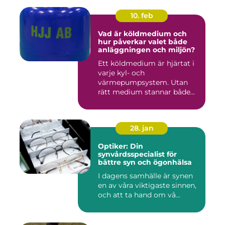
10. feb
Vad är köldmedium och
hur påverkar valet både
anläggningen och miljön?
Ett köldmedium är hjärtat i
varje kyl- och
värmepumpsystem. Utan
rätt medium stannar både
komfortkyl...
28. jan
Optiker: Din
synvårdsspecialist för
bättre syn och ögonhälsa
I dagens samhälle är synen
en av våra viktigaste sinnen,
och att ta hand om vå...