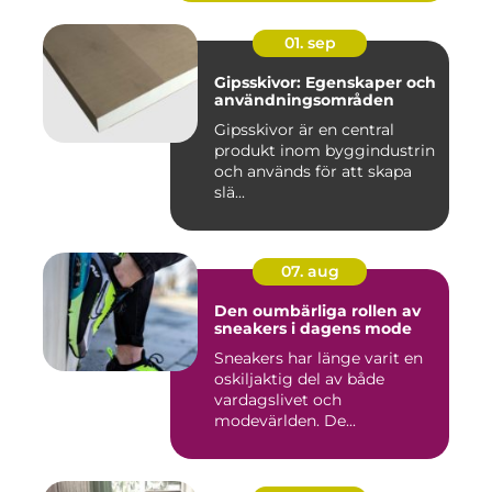
01. sep
Gipsskivor: Egenskaper och
användningsområden
Gipsskivor är en central
produkt inom byggindustrin
och används för att skapa
slä...
07. aug
Den oumbärliga rollen av
sneakers i dagens mode
Sneakers har länge varit en
oskiljaktig del av både
vardagslivet och
modevärlden. De...