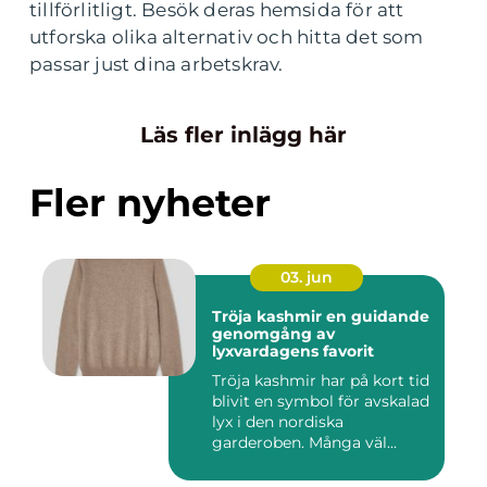
tillförlitligt. Besök deras hemsida för att
utforska olika alternativ och hitta det som
passar just dina arbetskrav.
Läs fler inlägg här
Fler nyheter
03. jun
Tröja kashmir en guidande
genomgång av
lyxvardagens favorit
Tröja kashmir har på kort tid
blivit en symbol för avskalad
lyx i den nordiska
garderoben. Många väl...