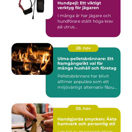
Hundpejl: Ett viktigt
verktyg för jägaren
I många år har jägare och
hundförare ställt höga krav
på utrus...
28. nov
Ulma-pelletsbrännare: Ett
framgångsrikt val för
många hushåll och företag
Pelletsbrännare har blivit
alltmer populära som ett
miljövänligt alternativ f&ou...
05. nov
Handgjorda smycken: Äkta
hantverk och personlig stil
I en tid av massproduktion