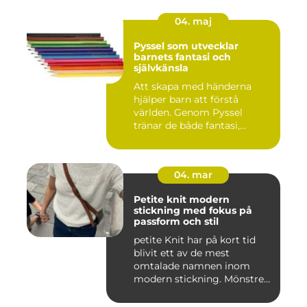
04. maj
Pyssel som utvecklar
barnets fantasi och
självkänsla
Att skapa med händerna
hjälper barn att förstå
världen. Genom Pyssel
tränar de både fantasi,
finmoto...
04. mar
Petite knit modern
stickning med fokus på
passform och stil
petite Knit har på kort tid
blivit ett av de mest
omtalade namnen inom
modern stickning. Mönstren
sy...