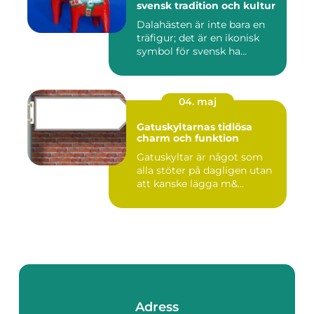
svensk tradition och kultur
Dalahästen är inte bara en
träfigur; det är en ikonisk
symbol för svensk ha...
04. maj
Gatuskyltarnas tidlösa
charm och funktion
Gatuskyltar är något som
alla stöter på dagligen utan
att kanske lägga m&...
Adress