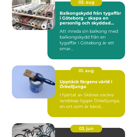
03. aug
Balkongskydd från tygaffär
i Göteborg – skapa en
personlig och skyddad
uteplats
Att inreda sin balkong med
balkongskydd från en
tygaffär i Göteborg är ett
smar...
01. aug
Upptäck färgens värld i
Örkelljunga
I hjärtat av Skånes vackra
landskap ligger Örkelljunga,
en ort som är känd...
03. jun