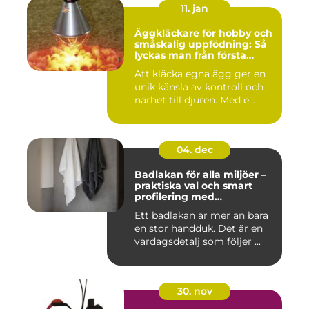
11. jan
Äggkläckare för hobby och
småskalig uppfödning: Så
lyckas man från första
kullen
Att kläcka egna ägg ger en
unik känsla av kontroll och
närhet till djuren. Med e...
04. dec
Badlakan för alla miljöer –
praktiska val och smart
profilering med
profilkläder
Ett badlakan är mer än bara
en stor handduk. Det är en
vardagsdetalj som följer ...
30. nov