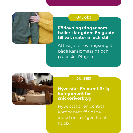
04. okt
Förlovningsringar som
håller i längden: En guide
till val, material och stil
Att välja förlovningsring är
både känslomässigt och
praktiskt. Ringen...
30. sep
Hyvelstål: En oumbärlig
komponent för
snickeriverktyg
Hyvelstål är en central
komponent för både
industriella sågverk och
hobb...