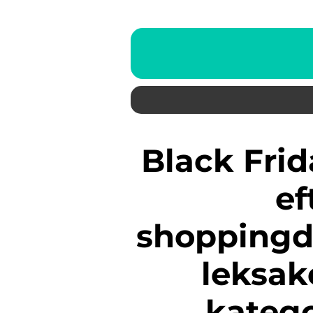
Black Friday är en av de mest
ef
shoppingd
leksak
kateg