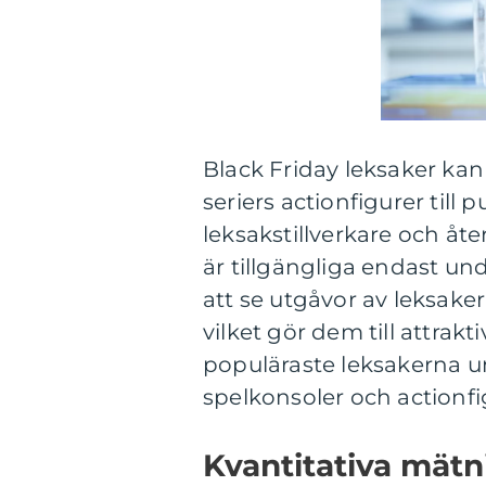
Black Friday leksaker kan 
seriers actionfigurer till 
leksakstillverkare och åt
är tillgängliga endast un
att se utgåvor av leksake
vilket gör dem till attrak
populäraste leksakerna u
spelkonsoler och actionfig
Kvantitativa mätn