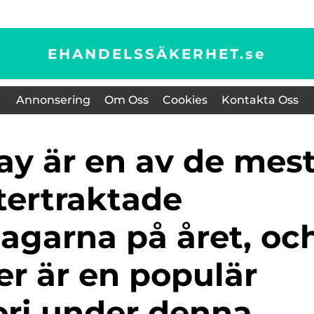
EHANDELSSÄKERHET.
se
Annonsering
Om Oss
Cookies
Kontakta Oss
tertraktade
agarna på året, oc
er är en populär
ori under denna