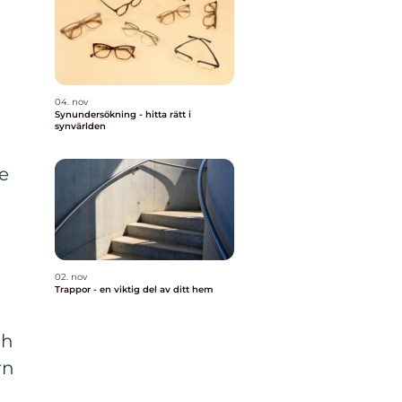
04. nov
Synundersökning - hitta rätt i
synvärlden
e
02. nov
Trappor - en viktig del av ditt hem
ch
rn