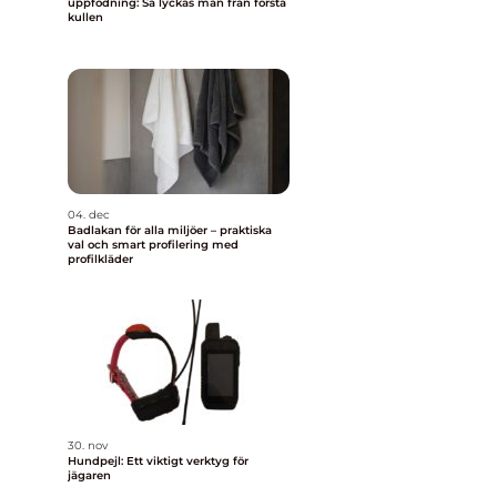
uppfödning: Så lyckas man från första
kullen
04. dec
Badlakan för alla miljöer – praktiska
val och smart profilering med
profilkläder
30. nov
Hundpejl: Ett viktigt verktyg för
jägaren