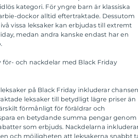
idlös kategori. För yngre barn är klassiska
rbie-dockor alltid eftertraktade. Dessutom
nivå vissa leksaker kan erbjudas till extremt
Friday, medan andra kanske endast har en
.
för- och nackdelar med Black Friday
leksaker på Black Friday inkluderar chanse
aktade leksaker till betydligt lägre priser än
rskilt förmånligt för föräldrar och
 spara en betydande summa pengar genom
 rabatter som erbjuds. Nackdelarna inkludera
en och möjligheten att leksakerna snabbt t