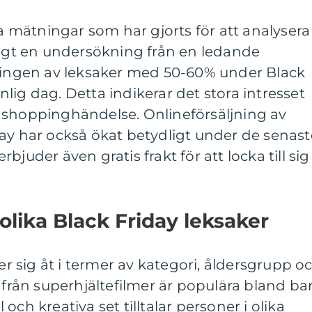
va mätningar som har gjorts för att analysera
ligt en undersökning från en ledande
jningen av leksaker med 50-60% under Black
lig dag. Detta indikerar det stora intresset
 shoppinghändelse. Onlineförsäljning av
ay har också ökat betydligt under de senast
juder även gratis frakt för att locka till sig
olika Black Friday leksaker
jer sig åt i termer av kategori, åldersgrupp o
r från superhjältefilmer är populära bland ba
och kreativa set tilltalar personer i olika