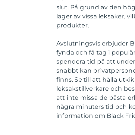
slut. På grund av den hö
lager av vissa leksaker, vi
produkter.
Avslutningsvis erbjuder B
fynda och få tag i populär
spendera tid på att unde
snabbt kan privatperson
finns. Se till att hålla ut
leksakstillverkare och b
att inte missa de bästa e
några minuters tid och ko
information om Black Fri