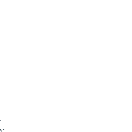
n
r
ar