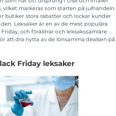
on som har sitt ursprung i USA och infaller
 vilket markeras som starten på julhandeln.
 butiker stora rabatter och lockar kunder
den. Leksaker är en av de mest populära
Friday, och föräldrar och leksakssamlare
för att dra nytta av de lönsamma dealsen på
lack Friday leksaker