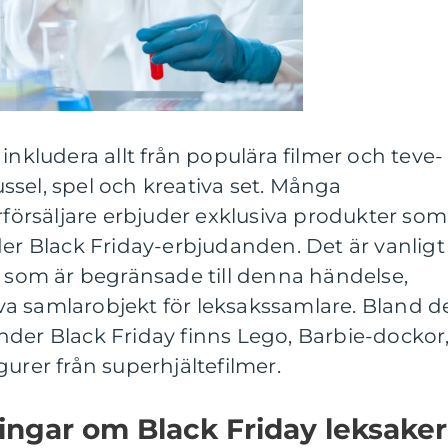
inkludera allt från populära filmer och teve-
pussel, spel och kreativa set. Många
erförsäljare erbjuder exklusiva produkter som
der Black Friday-erbjudanden. Det är vanligt
r som är begränsade till denna händelse,
tiva samlarobjekt för leksakssamlare. Bland d
nder Black Friday finns Lego, Barbie-dockor
urer från superhjältefilmer.
ingar om Black Friday leksaker