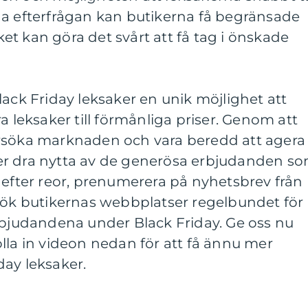
ga efterfrågan kan butikerna få begränsade
lket kan göra det svårt att få tag i önskade
lack Friday leksaker en unik möjlighet att
a leksaker till förmånliga priser. Genom att
rsöka marknaden och vara beredd att agera
er dra nytta av de generösa erbjudanden s
kik efter reor, prenumerera på nyhetsbrev från
esök butikernas webbplatser regelbundet för
rbjudandena under Black Friday. Ge oss nu
lla in videon nedan för att få ännu mer
day leksaker.