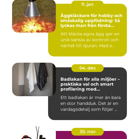
11. jan
Äggkläckare för hobby och
småskalig uppfödning: Så
lyckas man från första
kullen
Att kläcka egna ägg ger en
unik känsla av kontroll och
närhet till djuren. Med e...
04. dec
Badlakan för alla miljöer –
praktiska val och smart
profilering med
profilkläder
Ett badlakan är mer än bara
en stor handduk. Det är en
vardagsdetalj som följer ...
30. nov