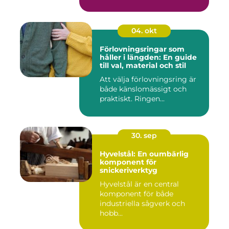
04. okt
Förlovningsringar som
håller i längden: En guide
till val, material och stil
Att välja förlovningsring är
både känslomässigt och
praktiskt. Ringen...
30. sep
Hyvelstål: En oumbärlig
komponent för
snickeriverktyg
Hyvelstål är en central
komponent för både
industriella sågverk och
hobb...