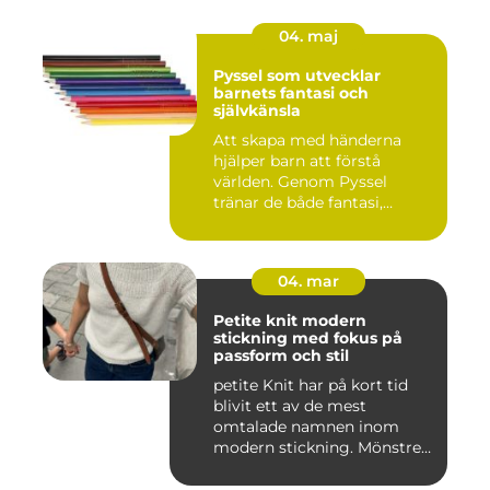
04. maj
Pyssel som utvecklar
barnets fantasi och
självkänsla
Att skapa med händerna
hjälper barn att förstå
världen. Genom Pyssel
tränar de både fantasi,
finmoto...
04. mar
Petite knit modern
stickning med fokus på
passform och stil
petite Knit har på kort tid
blivit ett av de mest
omtalade namnen inom
modern stickning. Mönstren
sy...