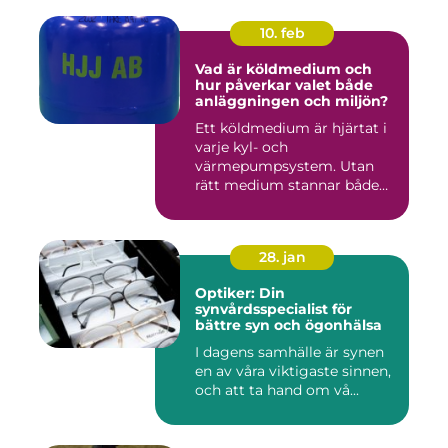
10. feb
Vad är köldmedium och
hur påverkar valet både
anläggningen och miljön?
Ett köldmedium är hjärtat i
varje kyl- och
värmepumpsystem. Utan
rätt medium stannar både
komfortkyl...
28. jan
Optiker: Din
synvårdsspecialist för
bättre syn och ögonhälsa
I dagens samhälle är synen
en av våra viktigaste sinnen,
och att ta hand om vå...