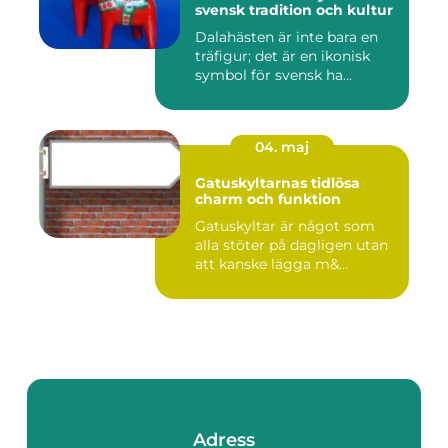
svensk tradition och kultur
Dalahästen är inte bara en
träfigur; det är en ikonisk
symbol för svensk ha...
04. maj
Gatuskyltarnas tidlösa
charm och funktion
Gatuskyltar är något som
alla stöter på dagligen utan
att kanske lägga m&...
Adress