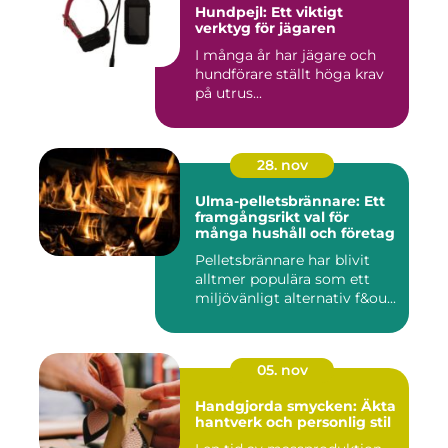
Hundpejl: Ett viktigt
verktyg för jägaren
I många år har jägare och
hundförare ställt höga krav
på utrus...
28. nov
Ulma-pelletsbrännare: Ett
framgångsrikt val för
många hushåll och företag
Pelletsbrännare har blivit
alltmer populära som ett
miljövänligt alternativ f&ou...
05. nov
Handgjorda smycken: Äkta
hantverk och personlig stil