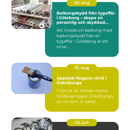
03. aug
Balkongskydd från tygaffär
i Göteborg – skapa en
personlig och skyddad
uteplats
Att inreda sin balkong med
balkongskydd från en
tygaffär i Göteborg är ett
smar...
01. aug
Upptäck färgens värld i
Örkelljunga
I hjärtat av Skånes vackra
landskap ligger Örkelljunga,
en ort som är känd...
03. jun