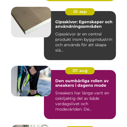
01. sep
Gipsskivor: Egenskaper och
användningsområden
Gipsskivor är en central
produkt inom byggindustrin
och används för att skapa
slä...
07. aug
Den oumbärliga rollen av
sneakers i dagens mode
Sneakers har länge varit en
oskiljaktig del av både
vardagslivet och
modevärlden. De...