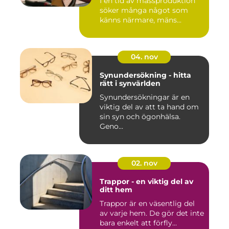
I en tid av massproduktion
söker många något som
känns närmare, mäns...
04. nov
Synundersökning - hitta
rätt i synvärlden
Synundersökningar är en
viktig del av att ta hand om
sin syn och ögonhälsa.
Geno...
02. nov
Trappor - en viktig del av
ditt hem
Trappor är en väsentlig del
av varje hem. De gör det inte
bara enkelt att förfly...