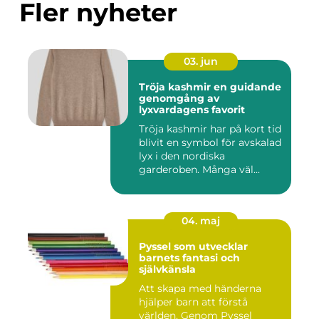
Fler nyheter
03. jun
Tröja kashmir en guidande
genomgång av
lyxvardagens favorit
Tröja kashmir har på kort tid
blivit en symbol för avskalad
lyx i den nordiska
garderoben. Många väl...
04. maj
Pyssel som utvecklar
barnets fantasi och
självkänsla
Att skapa med händerna
hjälper barn att förstå
världen. Genom Pyssel