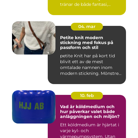
tränar de både fantasi,
finmoto...
04. mar
Petite knit modern
stickning med fokus på
passform och stil
petite Knit har på kort tid
blivit ett av de mest
omtalade namnen inom
modern stickning. Mönstren
sy...
10. feb
Vad är köldmedium och
hur påverkar valet både
anläggningen och miljön?
Ett köldmedium är hjärtat i
varje kyl- och
värmepumpsystem. Utan