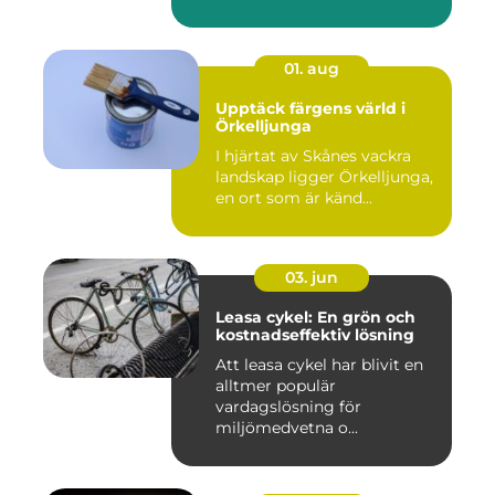
01. aug
Upptäck färgens värld i
Örkelljunga
I hjärtat av Skånes vackra
landskap ligger Örkelljunga,
en ort som är känd...
03. jun
Leasa cykel: En grön och
kostnadseffektiv lösning
Att leasa cykel har blivit en
alltmer populär
vardagslösning för
miljömedvetna o...