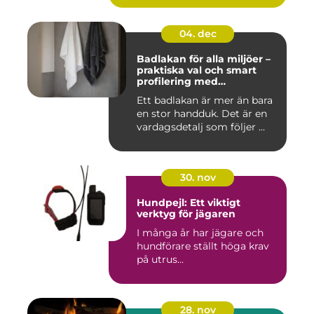
04. dec
Badlakan för alla miljöer –
praktiska val och smart
profilering med
profilkläder
Ett badlakan är mer än bara
en stor handduk. Det är en
vardagsdetalj som följer ...
30. nov
Hundpejl: Ett viktigt
verktyg för jägaren
I många år har jägare och
hundförare ställt höga krav
på utrus...
28. nov