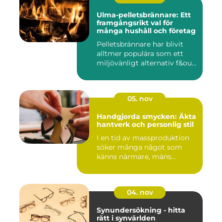
Ulma-pelletsbrännare: Ett
framgångsrikt val för
många hushåll och företag
Pelletsbrännare har blivit
alltmer populära som ett
miljövänligt alternativ f&ou...
05. nov
Handgjorda smycken: Äkta
hantverk och personlig stil
I en tid av massproduktion
söker många något som
känns närmare, mäns...
04. nov
Synundersökning - hitta
rätt i synvärlden