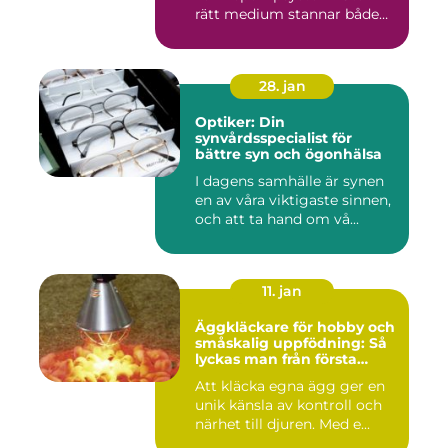
rätt medium stannar både
komfortkyl...
28. jan
Optiker: Din
synvårdsspecialist för
bättre syn och ögonhälsa
I dagens samhälle är synen
en av våra viktigaste sinnen,
och att ta hand om vå...
11. jan
Äggkläckare för hobby och
småskalig uppfödning: Så
lyckas man från första
kullen
Att kläcka egna ägg ger en
unik känsla av kontroll och
närhet till djuren. Med e...