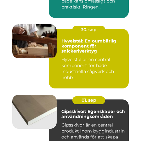
både känslomässigt och
praktiskt. Ringen...
30. sep
Hyvelstål: En oumbärlig
komponent för
snickeriverktyg
Hyvelstål är en central
komponent för både
industriella sågverk och
hobb...
01. sep
Gipsskivor: Egenskaper och
användningsområden
Gipsskivor är en central
produkt inom byggindustrin
och används för att skapa