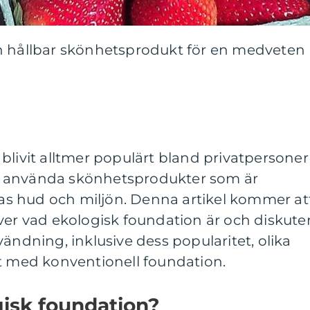
n hållbar skönhetsprodukt för en medveten
blivit alltmer populärt bland privatpersoner
 använda skönhetsprodukter som är
s hud och miljön. Denna artikel kommer at
ver vad ekologisk foundation är och diskute
ändning, inklusive dess popularitet, olika
rt med konventionell foundation.
gisk foundation?