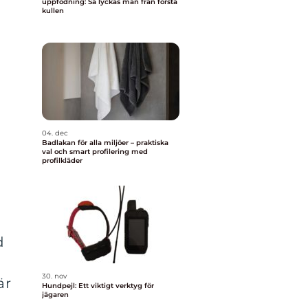
uppfödning: Så lyckas man från första
kullen
04. dec
Badlakan för alla miljöer – praktiska
val och smart profilering med
profilkläder
d
30. nov
är
Hundpejl: Ett viktigt verktyg för
jägaren
n