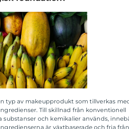
en typ av makeupprodukt som tillverkas me
ngredienser. Till skillnad från konventionell
ka substanser och kemikalier används, inneb
ingredienserna är växtbaserade och fria frå