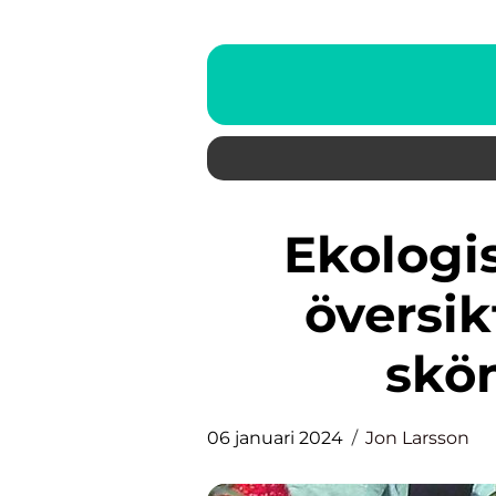
Ekologisk foundation: En
översik
skö
06 januari 2024
Jon Larsson