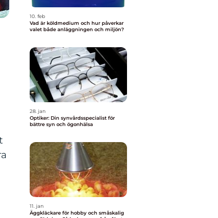
10. feb
Vad är köldmedium och hur påverkar
valet både anläggningen och miljön?
28. jan
Optiker: Din synvårdsspecialist för
bättre syn och ögonhälsa
t
ra
11. jan
Äggkläckare för hobby och småskalig