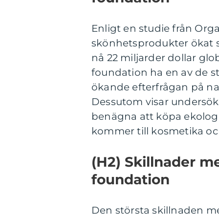
Enligt en studie från Org
skönhetsprodukter ökat s
nå 22 miljarder dollar gl
foundation ha en av de 
ökande efterfrågan på na
Dessutom visar undersök
benägna att köpa ekologis
kommer till kosmetika o
(H2) Skillnader me
foundation
Den största skillnaden m