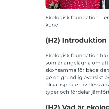
Ekologisk foundation – e
kund
(H2) Introduktion
Ekologisk foundation har 
som är angelägna om att
skonsamma för både dera
ge en grundlig översikt ö
olika aspekter av dess anv
typer och fördelar jämfö
(H2) Vad är ekolo