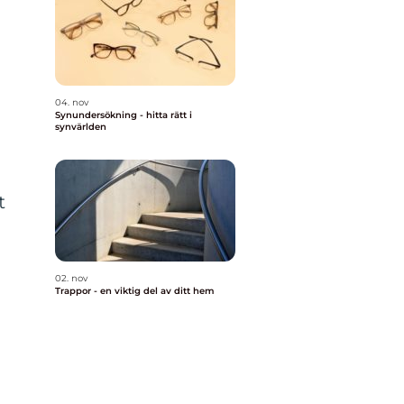
04. nov
Synundersökning - hitta rätt i
synvärlden
t
02. nov
Trappor - en viktig del av ditt hem