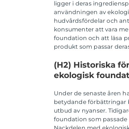
ligger i deras ingrediens
användningen av ekologis
hudvårdsfördelar och anti
konsumenter att vara med
foundation och att läsa p
produkt som passar deras
(H2) Historiska f
ekologisk founda
Under de senaste åren h
betydande förbättringar 
utbud av nyanser. Tidigar
foundation som passade 
Nackdelen med ekologisk