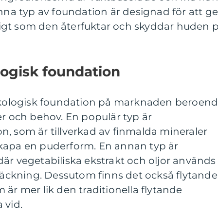
enna typ av foundation är designad för att g
igt som den återfuktar och skyddar huden 
logisk foundation
 ekologisk foundation på marknaden beroen
er och behov. En populär typ är
, som är tillverkad av finmalda mineraler
kapa en puderform. En annan typ är
är vegetabiliska ekstrakt och oljor används
 täckning. Dessutom finns det också flytande
 är mer lik den traditionella flytande
 vid.