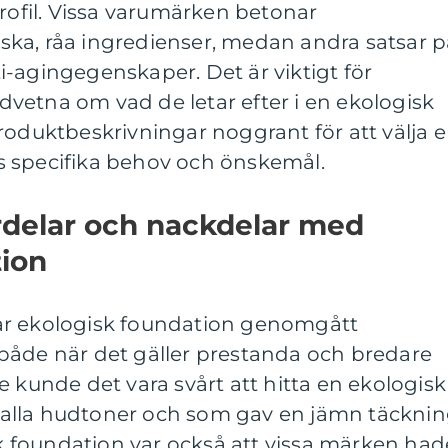
profil. Vissa varumärken betonar
ka, råa ingredienser, medan andra satsar p
-agingegenskaper. Det är viktigt för
vetna om vad de letar efter i en ekologisk
roduktbeskrivningar noggrant för att välja 
 specifika behov och önskemål.
ördelar och nackdelar med
tion
ar ekologisk foundation genomgått
både när det gäller prestanda och bredare
e kunde det vara svårt att hitta en ekologisk
alla hudtoner och som gav en jämn täcknin
 foundation var också att vissa märken had