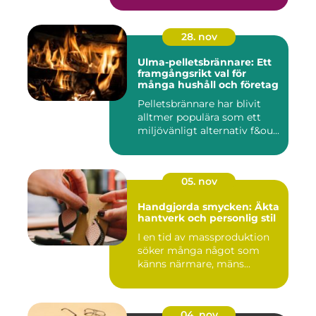
28. nov
Ulma-pelletsbrännare: Ett
framgångsrikt val för
många hushåll och företag
Pelletsbrännare har blivit
alltmer populära som ett
miljövänligt alternativ f&ou...
05. nov
Handgjorda smycken: Äkta
hantverk och personlig stil
I en tid av massproduktion
söker många något som
känns närmare, mäns...
04. nov