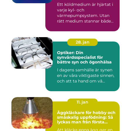
Ett köldmedium är hjärtat i
varje kyl- och
värmepumpsystem. Utan
rätt medium stannar både
komfortkyl...
28. jan
Optiker: Din
synvårdsspecialist för
bättre syn och ögonhälsa
I dagens samhälle är synen
en av våra viktigaste sinnen,
och att ta hand om vå...
11. jan
Äggkläckare för hobby och
småskalig uppfödning: Så
lyckas man från första
kullen
Att kläcka egna ägg ger en