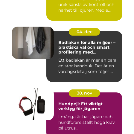
unik känsla av kontroll och
närhet till djuren. Med e...
04. dec
Badlakan för alla miljöer –
praktiska val och smart
profilering med
profilkläder
Ett badlakan är mer än bara
en stor handduk. Det är en
vardagsdetalj som följer ...
30. nov
Hundpejl: Ett viktigt
verktyg för jägaren
I många år har jägare och
hundförare ställt höga krav
på utrus...