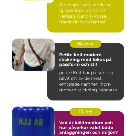
Att skapa med händerna
hjälper barn att förstå
världen. Genom Pyssel
tränar de både fantasi,
finmoto...
04. mar
Petite knit modern
stickning med fokus på
passform och stil
petite Knit har på kort tid
blivit ett av de mest
omtalade namnen inom
modern stickning. Mönstren
sy...
10. feb
Vad är köldmedium och
hur påverkar valet både
anläggningen och miljön?