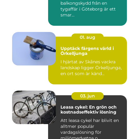
balkongskydd från en
tygaffär i Göteborg är ett
smar...
01. aug
Upptäck färgens värld i
Örkelljunga
I hjärtat av Skånes vackra
landskap ligger Örkelljunga,
en ort som är känd...
03. jun
Leasa cykel: En grön och
kostnadseffektiv lösning
Att leasa cykel har blivit en
alltmer populär
vardagslösning för
miljömedvetna o...