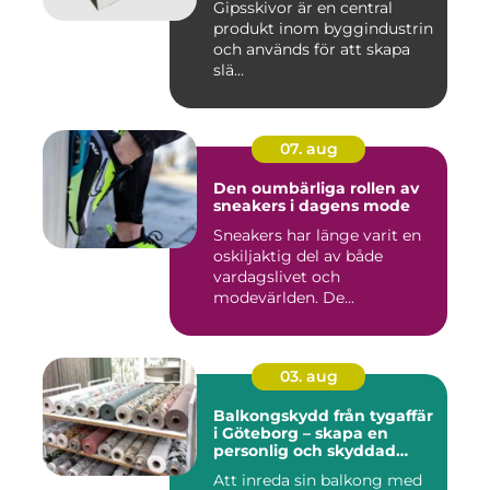
Gipsskivor är en central
produkt inom byggindustrin
och används för att skapa
slä...
07. aug
Den oumbärliga rollen av
sneakers i dagens mode
Sneakers har länge varit en
oskiljaktig del av både
vardagslivet och
modevärlden. De...
03. aug
Balkongskydd från tygaffär
i Göteborg – skapa en
personlig och skyddad
uteplats
Att inreda sin balkong med