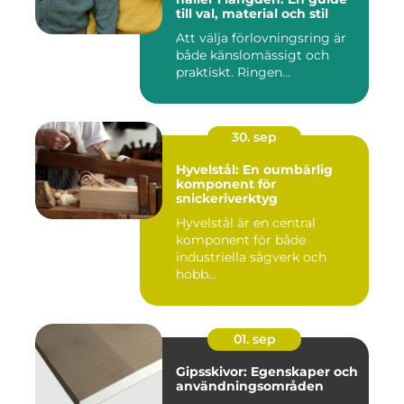
till val, material och stil
Att välja förlovningsring är
både känslomässigt och
praktiskt. Ringen...
30. sep
Hyvelstål: En oumbärlig
komponent för
snickeriverktyg
Hyvelstål är en central
komponent för både
industriella sågverk och
hobb...
01. sep
Gipsskivor: Egenskaper och
användningsområden