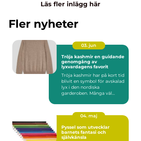
Läs fler inlägg här
Fler nyheter
03. jun
Tröja kashmir en guidande
genomgång av
lyxvardagens favorit
Tröja kashmir har på kort tid
blivit en symbol för avskalad
lyx i den nordiska
garderoben. Många väl...
04. maj
Pyssel som utvecklar
barnets fantasi och
självkänsla