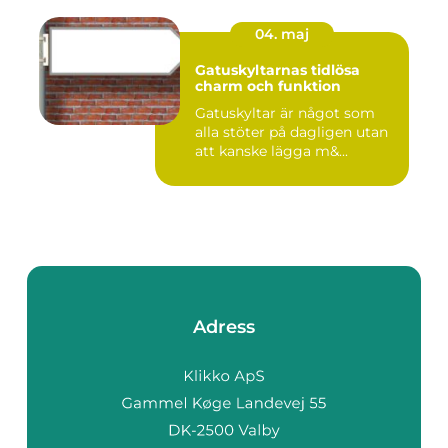
04. maj
Gatuskyltarnas tidlösa
charm och funktion
Gatuskyltar är något som
alla stöter på dagligen utan
att kanske lägga m&...
Adress