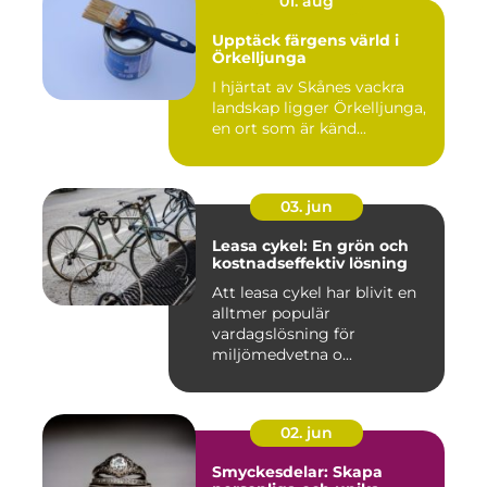
01. aug
Upptäck färgens värld i
Örkelljunga
I hjärtat av Skånes vackra
landskap ligger Örkelljunga,
en ort som är känd...
03. jun
Leasa cykel: En grön och
kostnadseffektiv lösning
Att leasa cykel har blivit en
alltmer populär
vardagslösning för
miljömedvetna o...
02. jun
Smyckesdelar: Skapa