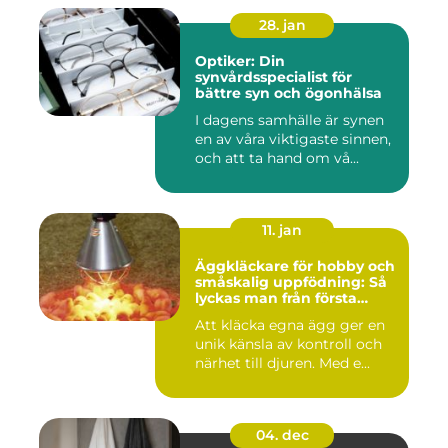
28. jan
Optiker: Din
synvårdsspecialist för
bättre syn och ögonhälsa
I dagens samhälle är synen
en av våra viktigaste sinnen,
och att ta hand om vå...
11. jan
Äggkläckare för hobby och
småskalig uppfödning: Så
lyckas man från första
kullen
Att kläcka egna ägg ger en
unik känsla av kontroll och
närhet till djuren. Med e...
04. dec