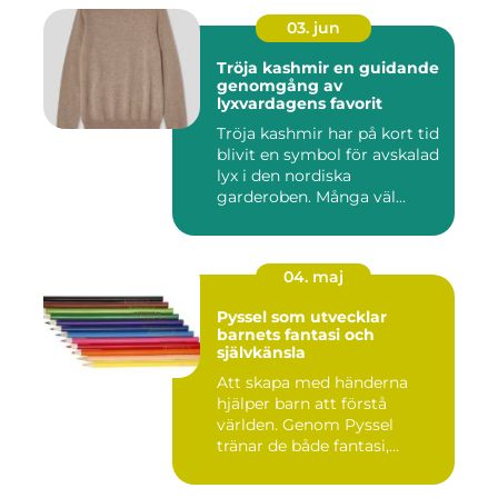
03. jun
Tröja kashmir en guidande
genomgång av
lyxvardagens favorit
Tröja kashmir har på kort tid
blivit en symbol för avskalad
lyx i den nordiska
garderoben. Många väl...
04. maj
Pyssel som utvecklar
barnets fantasi och
självkänsla
Att skapa med händerna
hjälper barn att förstå
världen. Genom Pyssel
tränar de både fantasi,
finmoto...