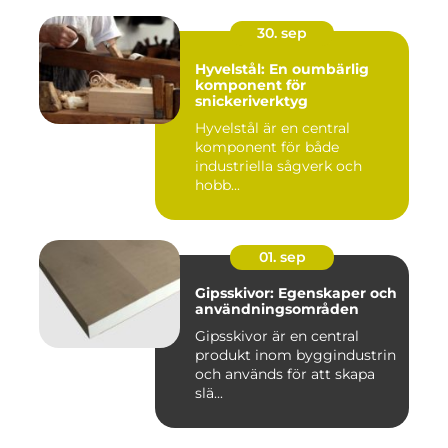
30. sep
Hyvelstål: En oumbärlig
komponent för
snickeriverktyg
Hyvelstål är en central
komponent för både
industriella sågverk och
hobb...
01. sep
Gipsskivor: Egenskaper och
användningsområden
Gipsskivor är en central
produkt inom byggindustrin
och används för att skapa
slä...