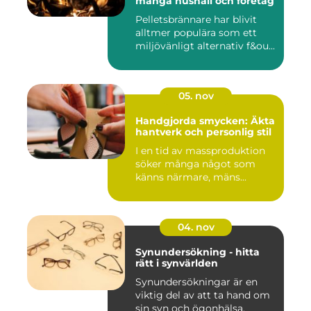
många hushåll och företag
Pelletsbrännare har blivit
alltmer populära som ett
miljövänligt alternativ f&ou...
05. nov
Handgjorda smycken: Äkta
hantverk och personlig stil
I en tid av massproduktion
söker många något som
känns närmare, mäns...
04. nov
Synundersökning - hitta
rätt i synvärlden
Synundersökningar är en
viktig del av att ta hand om
sin syn och ögonhälsa.