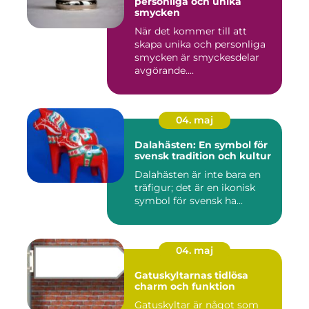
personliga och unika
smycken
När det kommer till att
skapa unika och personliga
smycken är smyckesdelar
avgörande....
04. maj
Dalahästen: En symbol för
svensk tradition och kultur
Dalahästen är inte bara en
träfigur; det är en ikonisk
symbol för svensk ha...
04. maj
Gatuskyltarnas tidlösa
charm och funktion
Gatuskyltar är något som