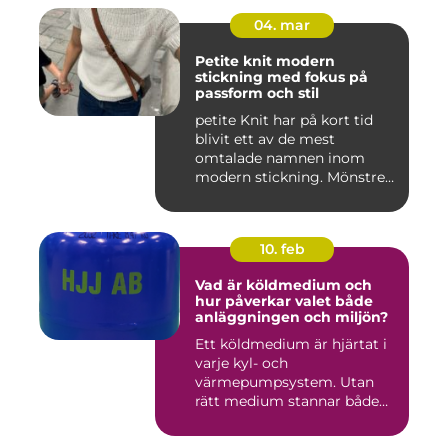
04. mar
Petite knit modern
stickning med fokus på
passform och stil
petite Knit har på kort tid
blivit ett av de mest
omtalade namnen inom
modern stickning. Mönstren
sy...
10. feb
Vad är köldmedium och
hur påverkar valet både
anläggningen och miljön?
Ett köldmedium är hjärtat i
varje kyl- och
värmepumpsystem. Utan
rätt medium stannar både
komfortkyl...