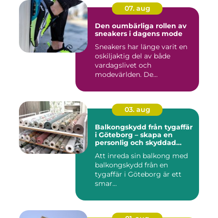
07. aug
Den oumbärliga rollen av
sneakers i dagens mode
Sneakers har länge varit en
oskiljaktig del av både
vardagslivet och
modevärlden. De...
03. aug
Balkongskydd från tygaffär
i Göteborg – skapa en
personlig och skyddad
uteplats
Att inreda sin balkong med
balkongskydd från en
tygaffär i Göteborg är ett
smar...