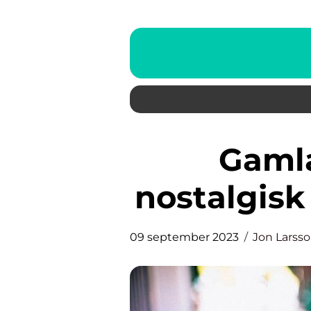
Gamla leksaker – en
nostalgisk 
09 september 2023
Jon Larss