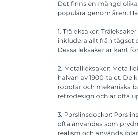
Det finns en mängd olika
populära genom åren. Hä
1. Träleksaker: Träleksake
inkludera allt från tågset
Dessa leksaker är känt för
2. Metallleksaker: Metalll
halvan av 1900-talet. De ka
robotar och mekaniska b
retrodesign och är ofta 
3. Porslinsdockor: Porsli
ofta användes som prydna
realism och används iblan