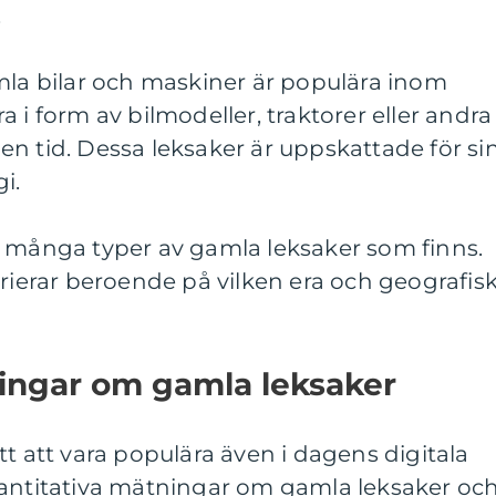
.
mla bilar och maskiner är populära inom
 i form av bilmodeller, traktorer eller andra
n tid. Dessa leksaker är uppskattade för si
i.
e många typer av gamla leksaker som finns.
arierar beroende på vilken era och geografis
ningar om gamla leksaker
tt att vara populära även i dagens digitala
vantitativa mätningar om gamla leksaker oc