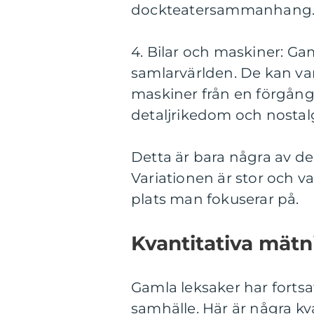
dockteatersammanhang
4. Bilar och maskiner: Ga
samlarvärlden. De kan vara
maskiner från en förgånge
detaljrikedom och nostalg
Detta är bara några av d
Variationen är stor och v
plats man fokuserar på.
Kvantitativa mät
Gamla leksaker har fortsa
samhälle. Här är några k