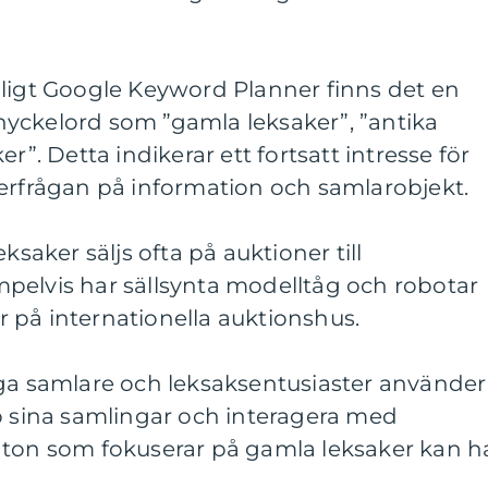
nligt Google Keyword Planner finns det en
yckelord som ”gamla leksaker”, ”antika
r”. Detta indikerar ett fortsatt intresse för
terfrågan på information och samlarobjekt.
ksaker säljs ofta på auktioner till
pelvis har sällsynta modelltåg och robotar
lar på internationella auktionshus.
nga samlare och leksaksentusiaster använder
p sina samlingar och interagera med
nton som fokuserar på gamla leksaker kan h