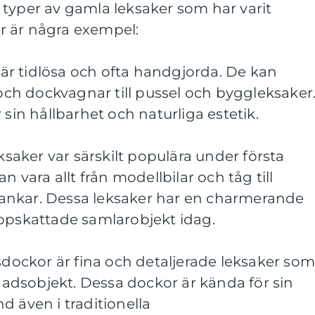
 typer av gamla leksaker som har varit
r är några exempel:
r är tidlösa och ofta handgjorda. De kan
 och dockvagnar till pussel och byggleksaker
 sin hållbarhet och naturliga estetik.
eksaker var särskilt populära under första
n vara allt från modellbilar och tåg till
ankar. Dessa leksaker har en charmerande
uppskattade samlarobjekt idag.
nsdockor är fina och detaljerade leksaker so
dsobjekt. Dessa dockor är kända för sin
d även i traditionella