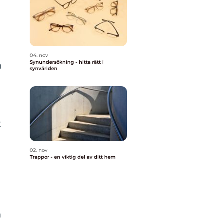
04. nov
Synundersökning - hitta rätt i
n
synvärlden
k
02. nov
Trappor - en viktig del av ditt hem
h