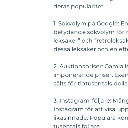
deras popularitet:
1. Sökvolym på Google: E
betydande sökvolym för n
leksaker” och ”retroleksake
dessa leksaker och en ef
2. Auktionspriser: Gamla le
imponerande priser. Exem
sålts för tiotusentals dol
3. Instagram-följare: Må
Instagram för att visa up
likasinnade. Populära ko
tusentals följare.