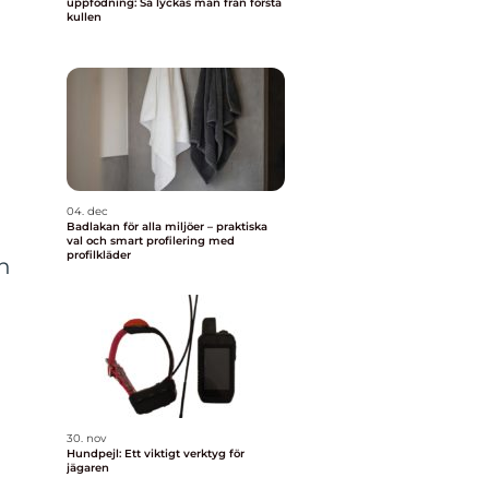
uppfödning: Så lyckas man från första
kullen
04. dec
Badlakan för alla miljöer – praktiska
val och smart profilering med
profilkläder
n
30. nov
Hundpejl: Ett viktigt verktyg för
jägaren