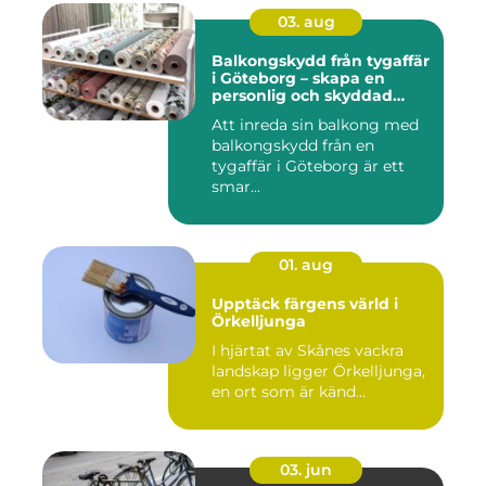
03. aug
Balkongskydd från tygaffär
i Göteborg – skapa en
personlig och skyddad
uteplats
Att inreda sin balkong med
balkongskydd från en
tygaffär i Göteborg är ett
smar...
01. aug
Upptäck färgens värld i
Örkelljunga
I hjärtat av Skånes vackra
landskap ligger Örkelljunga,
en ort som är känd...
03. jun