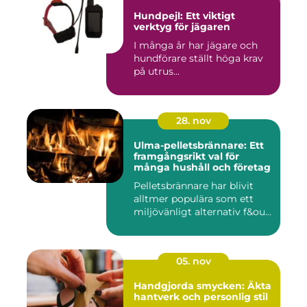
Hundpejl: Ett viktigt
verktyg för jägaren
I många år har jägare och
hundförare ställt höga krav
på utrus...
28. nov
Ulma-pelletsbrännare: Ett
framgångsrikt val för
många hushåll och företag
Pelletsbrännare har blivit
alltmer populära som ett
miljövänligt alternativ f&ou...
05. nov
Handgjorda smycken: Äkta
hantverk och personlig stil