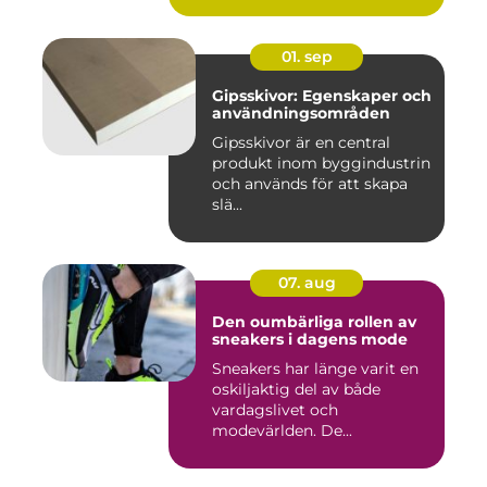
01. sep
Gipsskivor: Egenskaper och
användningsområden
Gipsskivor är en central
produkt inom byggindustrin
och används för att skapa
slä...
07. aug
Den oumbärliga rollen av
sneakers i dagens mode
Sneakers har länge varit en
oskiljaktig del av både
vardagslivet och
modevärlden. De...