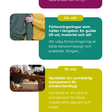
04. okt
Förlovningsringar som
håller i längden: En guide
till val, material och stil
Att välja förlovningsring är
både känslomässigt och
praktiskt. Ringen...
30. sep
Hyvelstål: En oumbärlig
komponent för
snickeriverktyg
Hyvelstål är en central
komponent för både
industriella sågverk och
hobb...