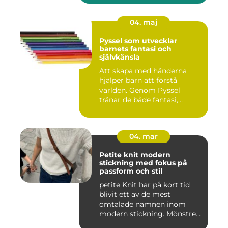
04. maj
Pyssel som utvecklar
barnets fantasi och
självkänsla
Att skapa med händerna
hjälper barn att förstå
världen. Genom Pyssel
tränar de både fantasi,
finmoto...
04. mar
Petite knit modern
stickning med fokus på
passform och stil
petite Knit har på kort tid
blivit ett av de mest
omtalade namnen inom
modern stickning. Mönstren
sy...