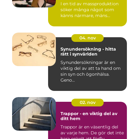
I en tid av massproduktion
söker många något som
känns närmare, mäns...
04. nov
Synundersökning - hitta
rätt i synvärlden
Synundersökningar är en
viktig del av att ta hand om
sin syn och ögonhälsa.
Geno...
02. nov
Trappor - en viktig del av
ditt hem
Trappor är en väsentlig del
av varje hem. De gör det inte
bara enkelt att förfly...