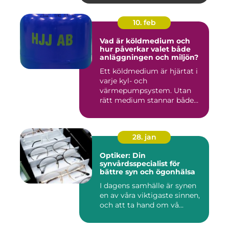
10. feb
Vad är köldmedium och
hur påverkar valet både
anläggningen och miljön?
Ett köldmedium är hjärtat i
varje kyl- och
värmepumpsystem. Utan
rätt medium stannar både
komfortkyl...
28. jan
Optiker: Din
synvårdsspecialist för
bättre syn och ögonhälsa
I dagens samhälle är synen
en av våra viktigaste sinnen,
och att ta hand om vå...