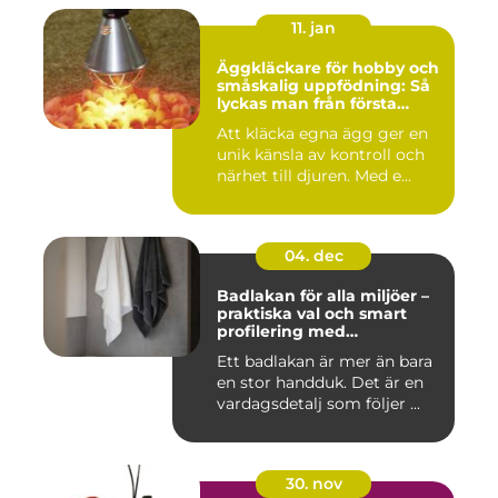
11. jan
Äggkläckare för hobby och
småskalig uppfödning: Så
lyckas man från första
kullen
Att kläcka egna ägg ger en
unik känsla av kontroll och
närhet till djuren. Med e...
04. dec
Badlakan för alla miljöer –
praktiska val och smart
profilering med
profilkläder
Ett badlakan är mer än bara
en stor handduk. Det är en
vardagsdetalj som följer ...
30. nov