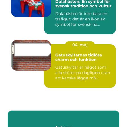
Dalahästen: En symbol för
svensk tradition och kultur
Dalahästen är inte bara en
träfigur; det är en ikonisk
symbol för svensk ha...
04. maj
Gatuskyltarnas tidlösa
charm och funktion
Gatuskyltar är något som
alla stöter på dagligen utan
att kanske lägga m&...