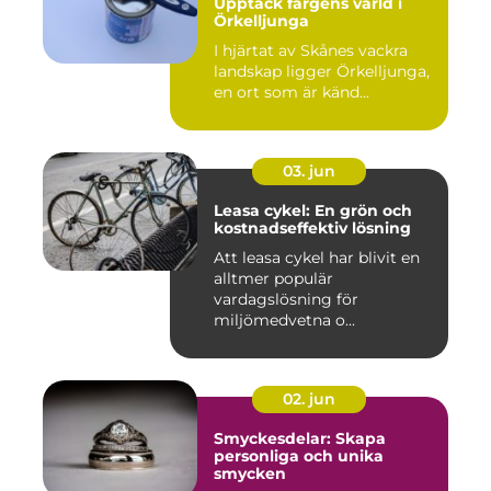
Upptäck färgens värld i
Örkelljunga
I hjärtat av Skånes vackra
landskap ligger Örkelljunga,
en ort som är känd...
03. jun
Leasa cykel: En grön och
kostnadseffektiv lösning
Att leasa cykel har blivit en
alltmer populär
vardagslösning för
miljömedvetna o...
02. jun
Smyckesdelar: Skapa
personliga och unika
smycken