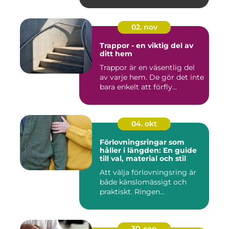
02. nov
Trappor - en viktig del av
ditt hem
Trappor är en väsentlig del
av varje hem. De gör det inte
bara enkelt att förfly...
04. okt
Förlovningsringar som
håller i längden: En guide
till val, material och stil
Att välja förlovningsring är
både känslomässigt och
praktiskt. Ringen...
30. sep