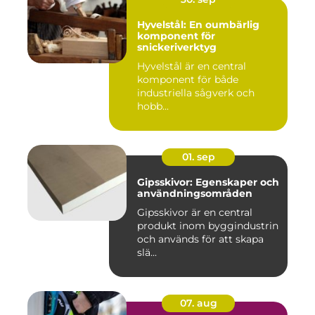
Hyvelstål: En oumbärlig
komponent för
snickeriverktyg
Hyvelstål är en central
komponent för både
industriella sågverk och
hobb...
01. sep
Gipsskivor: Egenskaper och
användningsområden
Gipsskivor är en central
produkt inom byggindustrin
och används för att skapa
slä...
07. aug