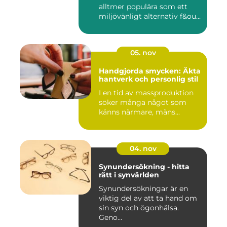
alltmer populära som ett
miljövänligt alternativ f&ou...
05. nov
Handgjorda smycken: Äkta
hantverk och personlig stil
I en tid av massproduktion
söker många något som
känns närmare, mäns...
04. nov
Synundersökning - hitta
rätt i synvärlden
Synundersökningar är en
viktig del av att ta hand om
sin syn och ögonhälsa.
Geno...