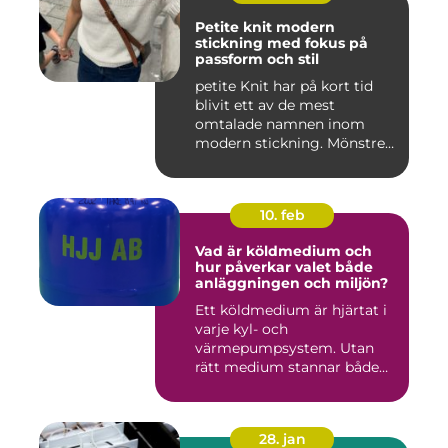
Petite knit modern
stickning med fokus på
passform och stil
petite Knit har på kort tid
blivit ett av de mest
omtalade namnen inom
modern stickning. Mönstren
sy...
10. feb
Vad är köldmedium och
hur påverkar valet både
anläggningen och miljön?
Ett köldmedium är hjärtat i
varje kyl- och
värmepumpsystem. Utan
rätt medium stannar både
komfortkyl...
28. jan