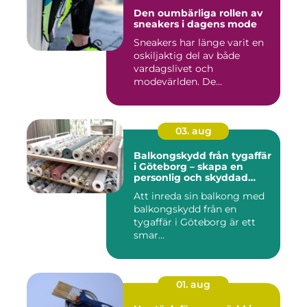
Den oumbärliga rollen av
sneakers i dagens mode
Sneakers har länge varit en
oskiljaktig del av både
vardagslivet och
modevärlden. De...
03. aug
Balkongskydd från tygaffär
i Göteborg – skapa en
personlig och skyddad
uteplats
Att inreda sin balkong med
balkongskydd från en
tygaffär i Göteborg är ett
smar...
01. aug