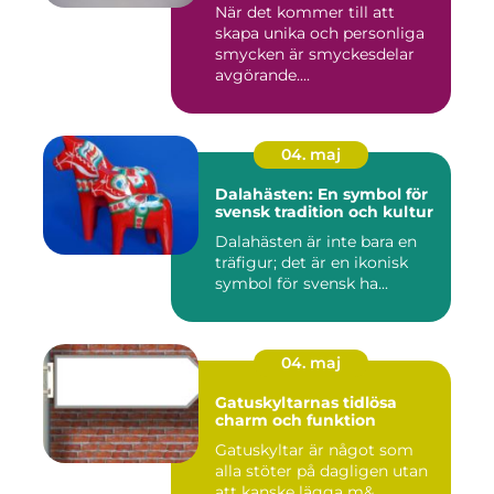
När det kommer till att
skapa unika och personliga
smycken är smyckesdelar
avgörande....
04. maj
Dalahästen: En symbol för
svensk tradition och kultur
Dalahästen är inte bara en
träfigur; det är en ikonisk
symbol för svensk ha...
04. maj
Gatuskyltarnas tidlösa
charm och funktion
Gatuskyltar är något som
alla stöter på dagligen utan
att kanske lägga m&...