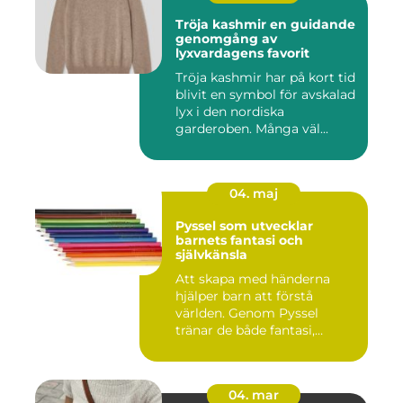
Tröja kashmir en guidande
genomgång av
lyxvardagens favorit
Tröja kashmir har på kort tid
blivit en symbol för avskalad
lyx i den nordiska
garderoben. Många väl...
04. maj
Pyssel som utvecklar
barnets fantasi och
självkänsla
Att skapa med händerna
hjälper barn att förstå
världen. Genom Pyssel
tränar de både fantasi,
finmoto...
04. mar