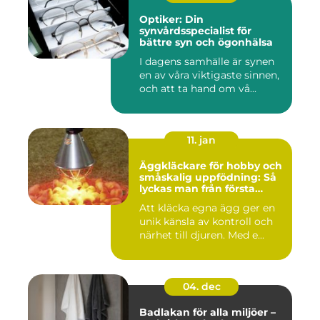
Optiker: Din
synvårdsspecialist för
bättre syn och ögonhälsa
I dagens samhälle är synen
en av våra viktigaste sinnen,
och att ta hand om vå...
11. jan
Äggkläckare för hobby och
småskalig uppfödning: Så
lyckas man från första
kullen
Att kläcka egna ägg ger en
unik känsla av kontroll och
närhet till djuren. Med e...
04. dec
Badlakan för alla miljöer –