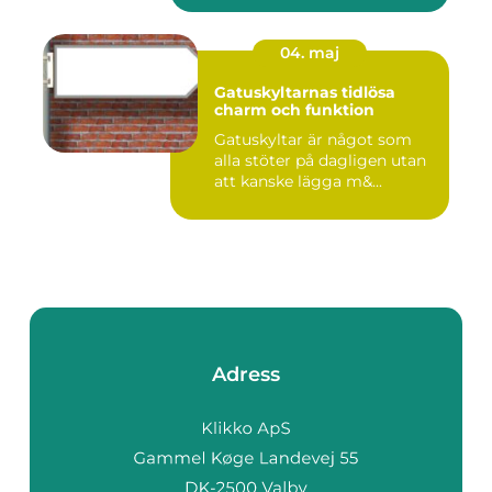
04. maj
Gatuskyltarnas tidlösa
charm och funktion
Gatuskyltar är något som
alla stöter på dagligen utan
att kanske lägga m&...
Adress