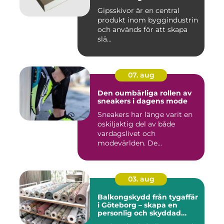
Gipsskivor är en central
produkt inom byggindustrin
och används för att skapa
slä...
07. aug
Den oumbärliga rollen av
sneakers i dagens mode
Sneakers har länge varit en
oskiljaktig del av både
vardagslivet och
modevärlden. De...
03. aug
Balkongskydd från tygaffär
i Göteborg – skapa en
personlig och skyddad
uteplats