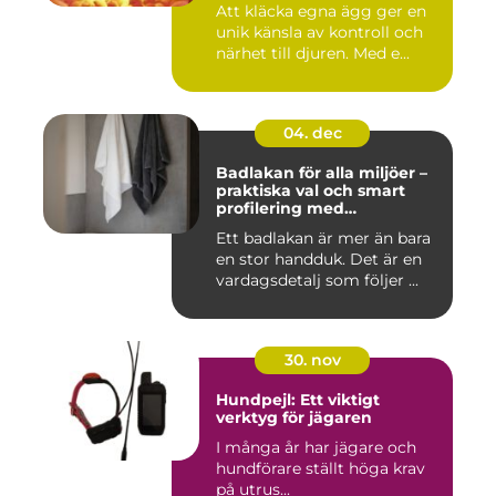
Att kläcka egna ägg ger en
unik känsla av kontroll och
närhet till djuren. Med e...
04. dec
Badlakan för alla miljöer –
praktiska val och smart
profilering med
profilkläder
Ett badlakan är mer än bara
en stor handduk. Det är en
vardagsdetalj som följer ...
30. nov
Hundpejl: Ett viktigt
verktyg för jägaren
I många år har jägare och
hundförare ställt höga krav
på utrus...