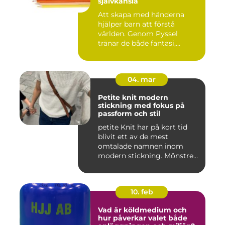
självkänsla
Att skapa med händerna
hjälper barn att förstå
världen. Genom Pyssel
tränar de både fantasi,
finmoto...
04. mar
Petite knit modern
stickning med fokus på
passform och stil
petite Knit har på kort tid
blivit ett av de mest
omtalade namnen inom
modern stickning. Mönstren
sy...
10. feb
Vad är köldmedium och
hur påverkar valet både