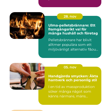
28. nov
Ulma-pelletsbrännare: Ett
framgångsrikt val för
många hushåll och företag
Pelletsbrännare har blivit
alltmer populära som ett
miljövänligt alternativ f&ou...
05. nov
Handgjorda smycken: Äkta
hantverk och personlig stil
I en tid av massproduktion
söker många något som
känns närmare, mäns...