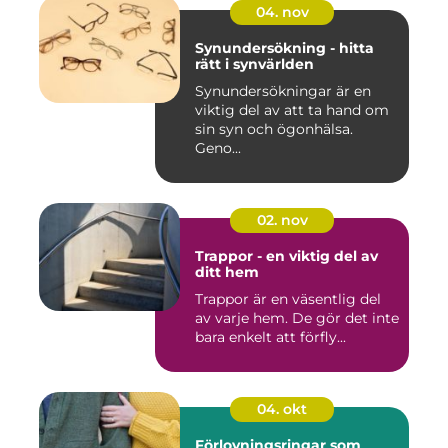
04. nov
Synundersökning - hitta
rätt i synvärlden
Synundersökningar är en
viktig del av att ta hand om
sin syn och ögonhälsa.
Geno...
02. nov
Trappor - en viktig del av
ditt hem
Trappor är en väsentlig del
av varje hem. De gör det inte
bara enkelt att förfly...
04. okt
Förlovningsringar som