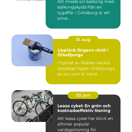
Att inreda sin balkong med
balkongskydd från en
tygaffär i Göteborg är ett
smar...
01. aug
Upptäck färgens värld i
Örkelljunga
I hjärtat av Skånes vackra
landskap ligger Örkelljunga,
en ort som är känd...
03. jun
Leasa cykel: En grön och
kostnadseffektiv lösning
Att leasa cykel har blivit en
alltmer populär
vardagslösning för