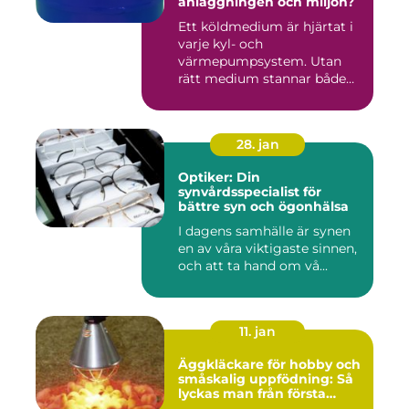
anläggningen och miljön?
Ett köldmedium är hjärtat i
varje kyl- och
värmepumpsystem. Utan
rätt medium stannar både
komfortkyl...
28. jan
Optiker: Din
synvårdsspecialist för
bättre syn och ögonhälsa
I dagens samhälle är synen
en av våra viktigaste sinnen,
och att ta hand om vå...
11. jan
Äggkläckare för hobby och
småskalig uppfödning: Så
lyckas man från första
kullen