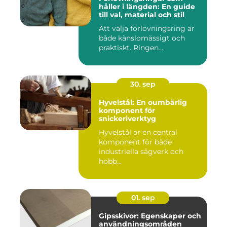
håller i längden: En guide
till val, material och stil
Att välja förlovningsring är
både känslomässigt och
praktiskt. Ringen...
30. sep
Hyvelstål: En oumbärlig
komponent för
snickeriverktyg
Hyvelstål är en central
komponent för både
industriella sågverk och
hobb...
01. sep
Gipsskivor: Egenskaper och
användningsområden