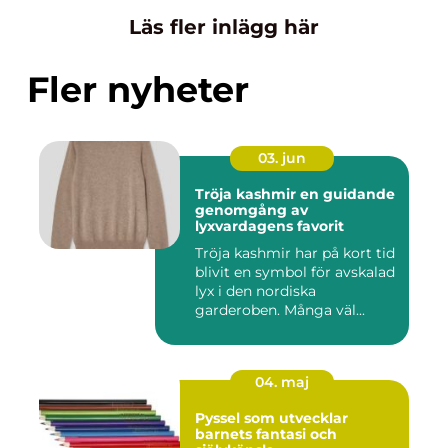
Läs fler inlägg här
Fler nyheter
03. jun
Tröja kashmir en guidande
genomgång av
lyxvardagens favorit
Tröja kashmir har på kort tid
blivit en symbol för avskalad
lyx i den nordiska
garderoben. Många väl...
04. maj
Pyssel som utvecklar
barnets fantasi och