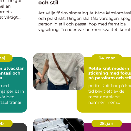
hem. De gör
och stil
mellan
emmets
Att välja förlovningsring är både känslomäss
et viktigt
och praktiskt. Ringen ska tåla vardagen, speg
personlig stil och passa ihop med framtida
vigselring. Trender växlar, men kvalitet, komf
och en tidlös ...
maj
04. mar
m utvecklar
Petite knit modern
antasi och
stickning med foku
la
på passform och sti
 med
petite Knit har på ko
hjälper barn
tid blivit ett av de
världen.
mest omtalade
sel tränar
namnen inom
ntasi,
modern stickning.
Mönstren sy...
feb
28. jan