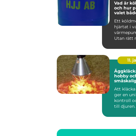
Vad är k
och hur p
valet båd
anläggni
Ett köldm
miljön?
hjärtat i v
värmepum
Utan rätt
stannar b
komfortkyl
11. j
Äggkläcka
hobby oc
småskali
uppfödni
Att kläck
lyckas ma
ger en uni
första kul
kontroll o
till djuren.