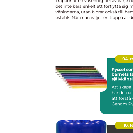
Trappor är en väsentlig del av varje 
det inte bara enkelt att förflytta sig 
våningarna, utan bidrar också till h
estetik. När man väljer en trappa är d
att tänka p...
04. 
Pyssel so
barnets f
självkäns
Att skapa
händerna 
att förstå 
Genom Pys
de både fa
finmoto...
10. 