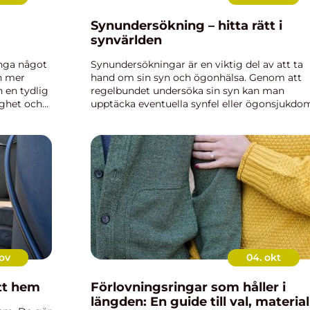
Synundersökning – hitta rätt i
synvärlden
ånga något
Synundersökningar är en viktig del av att ta
h mer
hand om sin syn och ögonhälsa. Genom att
 en tydlig
regelbundet undersöka sin syn kan man
ighet och
upptäcka eventuella synfel eller ögonsjukdo
i tid, vilket kan bidra till att få r&...
ov
04. okt
itt hem
Förlovningsringar som håller i
längden: En guide till val, material