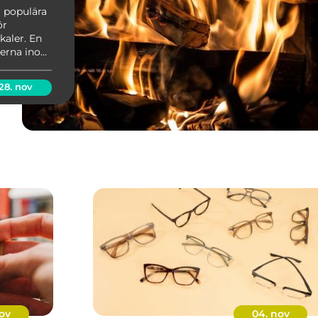
r populära
ör
aler. En
terna inom
n...
28. nov
ov
04. nov