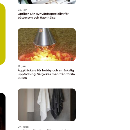
28. jan
Optiker: Din synvårdsspecialist för
bättre syn och ögonhälsa
11. jan
Äggkläckare för hobby och småskalig
uppfödning: Så lyckas man från första
kullen
04. dec