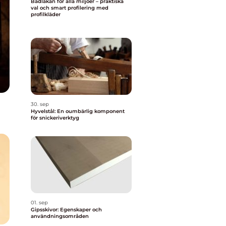
Badlakan för alla miljöer – praktiska
val och smart profilering med
profilkläder
30. sep
Hyvelstål: En oumbärlig komponent
för snickeriverktyg
01. sep
Gipsskivor: Egenskaper och
användningsområden