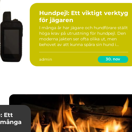
Hundpejl: Ett viktigt verktyg
för jägaren
I många år har jägare och hundförare ställt
höga krav på utrustning för hundpejl. Den
moderna jakten ser ofta olika ut, men
behovet av att kunna spåra sin hund i
skogen är oförändrat. Hu...
30. nov
admin
: Ett
r många