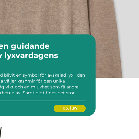
 lyxvardagens
d blivit en symbol för avskalad lyx i den
 väljer kashmir för den unika
åg vikt och en mjukhet som få andra
heten av. Samtidigt finns det stor
basmodell och en genomtänkt
ängd. Vad […]...
03. jun