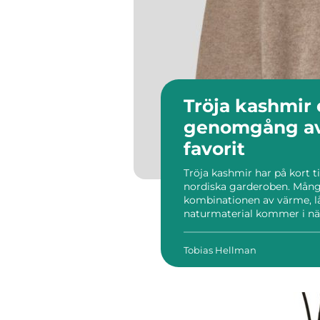
Tröja kashmir en guidande
genomgång av
favorit
Tröja kashmir har på kort ti
nordiska garderoben. Många
kombinationen av värme, l
naturmaterial kommer i när
skillnad mellan en enkel 
premiumtröja med lång livsl
Tobias Hellman