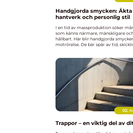
Handgjorda smycken: Äkta
hantverk och personlig stil
I en tid av massproduktion söker m
som känns närmare, mänskligare oc
hållbart. Här blir handgjorda smycken
motrörelse. De bär spår av tid, skickl
omtanke. Va...
02. n
Trappor – en viktig del av d