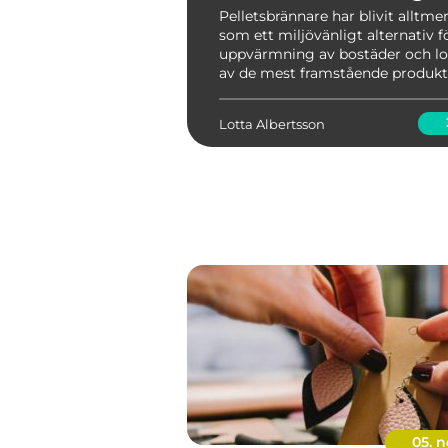
Pelletsbrännare har blivit alltme
som ett miljövänligt alternativ f
uppvärmning av bostäder och lok
av de mest framstående produk
detta område är Ulma-pelletsbrän
Lotta Albertsson
05. n