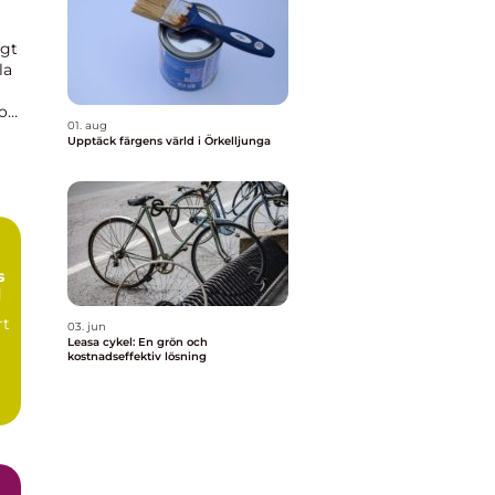
igt
la
ort
01. aug
Upptäck färgens värld i Örkelljunga
s
l
rt
03. jun
Leasa cykel: En grön och
kostnadseffektiv lösning