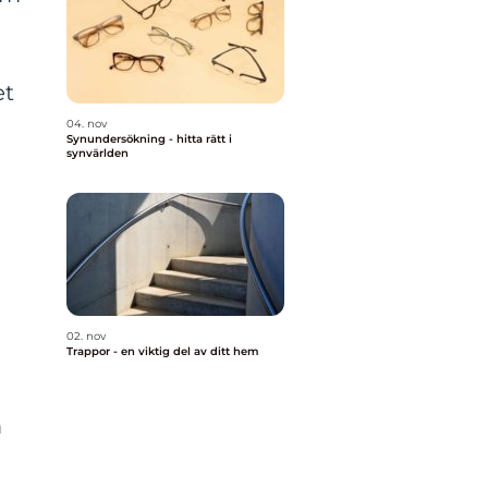
et
04. nov
Synundersökning - hitta rätt i
synvärlden
02. nov
Trappor - en viktig del av ditt hem
m