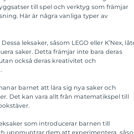
byggsatser till spel och verktyg som främjar
sning. Här är några vanliga typer av
– Dessa leksaker, såsom LEGO eller K’Nex, låt
era saker. Detta främjar inte bara deras
utan också deras kreativitet och
.
manar barnet att lära sig nya saker och
. Det kan vara allt från matematikspel till
bokstäver.
eksaker som introducerar barnen till
ch uppmuntrar dem att experimentera, sås