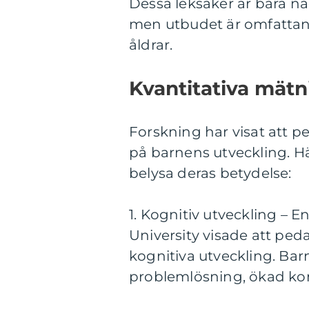
Dessa leksaker är bara n
men utbudet är omfattand
åldrar.
Kvantitativa mät
Forskning har visat att p
på barnens utveckling. H
belysa deras betydelse:
1. Kognitiv utveckling – E
University visade att pe
kognitiva utveckling. Bar
problemlösning, ökad ko