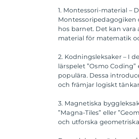
1. Montessori-material – 
Montessoripedagogiken o
hos barnet. Det kan vara a
material för matematik o
2. Kodningsleksaker – I d
lärspelet ”Osmo Coding”
populära. Dessa introduc
och främjar logiskt tänka
3. Magnetiska byggleksa
”Magna-Tiles” eller ”Geom
och utforska geometriska