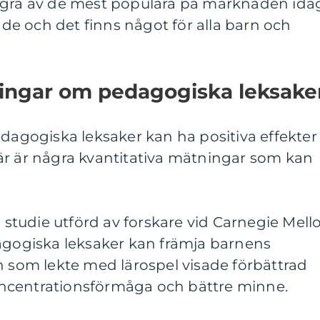
ågra av de mest populära på marknaden ida
e och det finns något för alla barn och
ningar om pedagogiska leksake
edagogiska leksaker kan ha positiva effekter
är är några kvantitativa mätningar som kan
n studie utförd av forskare vid Carnegie Mell
dagogiska leksaker kan främja barnens
n som lekte med lärospel visade förbättrad
ncentrationsförmåga och bättre minne.