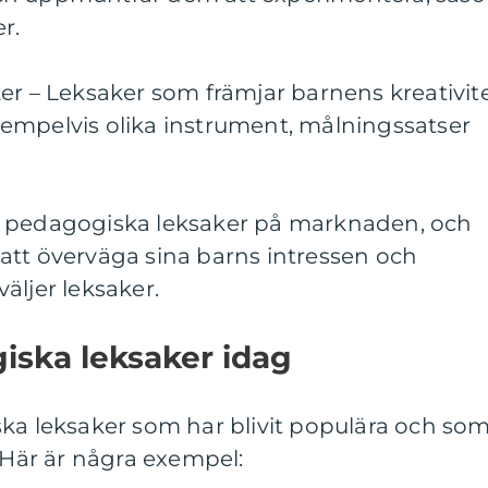
r.
er – Leksaker som främjar barnens kreativit
empelvis olika instrument, målningssatser
a pedagogiska leksaker på marknaden, och
ar att överväga sina barns intressen och
äljer leksaker.
iska leksaker idag
ska leksaker som har blivit populära och so
. Här är några exempel: