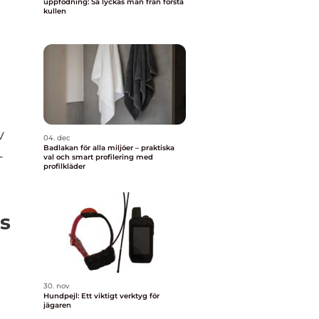
uppfödning: Så lyckas man från första
kullen
v
04. dec
Badlakan för alla miljöer – praktiska
-
val och smart profilering med
profilkläder
ns
30. nov
Hundpejl: Ett viktigt verktyg för
jägaren