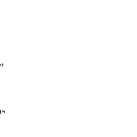
e
et
ga