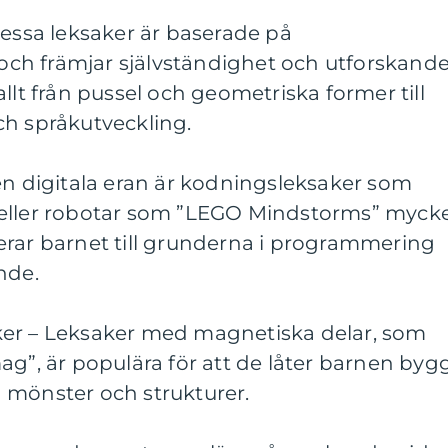
Dessa leksaker är baserade på
ch främjar självständighet och utforskand
llt från pussel och geometriska former till
ch språkutveckling.
en digitala eran är kodningsleksaker som
 eller robotar som ”LEGO Mindstorms” myck
erar barnet till grunderna i programmering
nde.
ker – Leksaker med magnetiska delar, som
ag”, är populära för att de låter barnen byg
 mönster och strukturer.