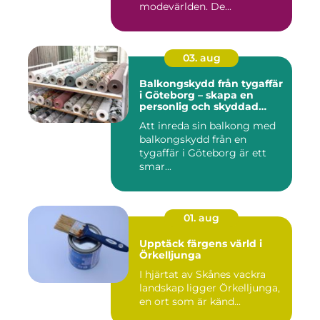
modevärlden. De...
03. aug
Balkongskydd från tygaffär
i Göteborg – skapa en
personlig och skyddad
uteplats
Att inreda sin balkong med
balkongskydd från en
tygaffär i Göteborg är ett
smar...
01. aug
Upptäck färgens värld i
Örkelljunga
I hjärtat av Skånes vackra
landskap ligger Örkelljunga,
en ort som är känd...