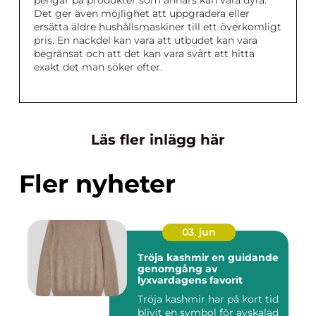
pengar på produkter som annars kan vara dyra.
Det ger även möjlighet att uppgradera eller
ersätta äldre hushållsmaskiner till ett överkomligt
pris. En nackdel kan vara att utbudet kan vara
begränsat och att det kan vara svårt att hitta
exakt det man söker efter.
Läs fler inlägg här
Fler nyheter
03. jun
Tröja kashmir en guidande
genomgång av
lyxvardagens favorit
Tröja kashmir har på kort tid
blivit en symbol för avskalad