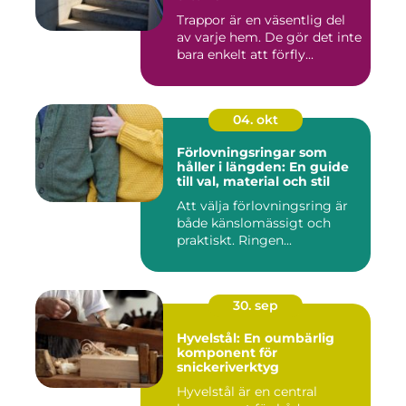
Trappor är en väsentlig del
av varje hem. De gör det inte
bara enkelt att förfly...
04. okt
Förlovningsringar som
håller i längden: En guide
till val, material och stil
Att välja förlovningsring är
både känslomässigt och
praktiskt. Ringen...
30. sep
Hyvelstål: En oumbärlig
komponent för
snickeriverktyg
Hyvelstål är en central