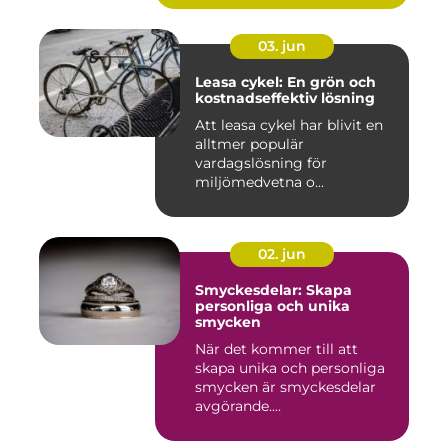
03. jun
Leasa cykel: En grön och
kostnadseffektiv lösning
Att leasa cykel har blivit en
alltmer populär
vardagslösning för
miljömedvetna o...
02. jun
Smyckesdelar: Skapa
personliga och unika
smycken
När det kommer till att
skapa unika och personliga
smycken är smyckesdelar
avgörande....