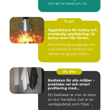
och att ta hand om vå...
11. jan
Äggkläckare för hobby och
småskalig uppfödning: Så
lyckas man från första
kullen
Att kläcka egna ägg ger en
unik känsla av kontroll och
närhet till djuren. Med e...
04. dec
Badlakan för alla miljöer –
praktiska val och smart
profilering med
profilkläder
Ett badlakan är mer än bara
en stor handduk. Det är en
vardagsdetalj som följer ...