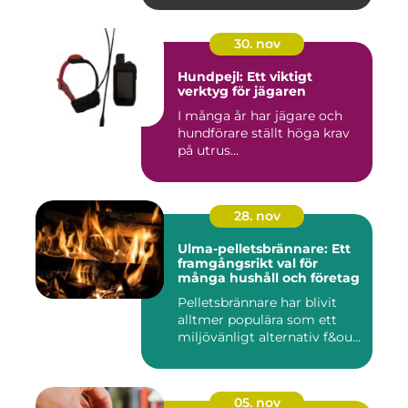
30. nov
Hundpejl: Ett viktigt
verktyg för jägaren
I många år har jägare och
hundförare ställt höga krav
på utrus...
28. nov
Ulma-pelletsbrännare: Ett
framgångsrikt val för
många hushåll och företag
Pelletsbrännare har blivit
alltmer populära som ett
miljövänligt alternativ f&ou...
05. nov