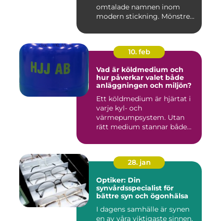
omtalade namnen inom
modern stickning. Mönstren
sy...
10. feb
Vad är köldmedium och
hur påverkar valet både
anläggningen och miljön?
Ett köldmedium är hjärtat i
varje kyl- och
värmepumpsystem. Utan
rätt medium stannar både
komfortkyl...
28. jan
Optiker: Din
synvårdsspecialist för
bättre syn och ögonhälsa
I dagens samhälle är synen
en av våra viktigaste sinnen,