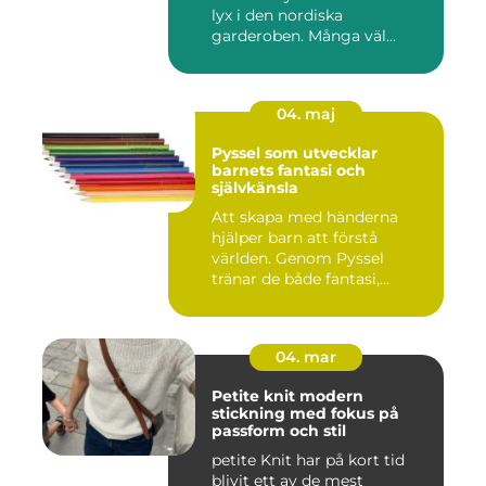
lyx i den nordiska
garderoben. Många väl...
04. maj
Pyssel som utvecklar
barnets fantasi och
självkänsla
Att skapa med händerna
hjälper barn att förstå
världen. Genom Pyssel
tränar de både fantasi,
finmoto...
04. mar
Petite knit modern
stickning med fokus på
passform och stil
petite Knit har på kort tid
blivit ett av de mest