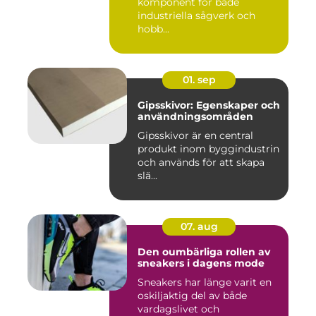
komponent för både
industriella sågverk och
hobb...
01. sep
Gipsskivor: Egenskaper och
användningsområden
Gipsskivor är en central
produkt inom byggindustrin
och används för att skapa
slä...
07. aug
Den oumbärliga rollen av
sneakers i dagens mode
Sneakers har länge varit en
oskiljaktig del av både
vardagslivet och