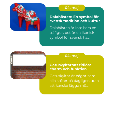
04. maj
Dalahästen: En symbol för
svensk tradition och kultur
Dalahästen är inte bara en
träfigur; det är en ikonisk
symbol för svensk ha...
04. maj
Gatuskyltarnas tidlösa
charm och funktion
Gatuskyltar är något som
alla stöter på dagligen utan
att kanske lägga m&...