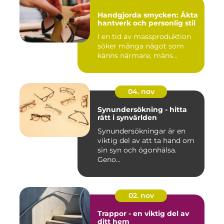
Handgjorda smycken: Äkta
hantverk och personlig stil
I en tid av massproduktion
söker många något som
känns närmare, mäns...
04. nov
Synundersökning - hitta
rätt i synvärlden
Synundersökningar är en
viktig del av att ta hand om
sin syn och ögonhälsa.
Geno...
02. nov
Trappor - en viktig del av
ditt hem